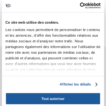
Caractéristiques
Ce site web utilise des cookies.
Critiques
Les cookies nous permettent de personnaliser le contenu
Photos supplémentaires
et les annonces, d'offrir des fonctionnalités relatives aux
médias sociaux et d'analyser notre trafic. Nous
partageons également des informations sur l'utilisation de
notre site avec nos partenaires de médias sociaux, de
AVANT L'ACHAT
publicité et d'analyse, qui peuvent combiner celles-ci
avec d'autres informations que vous leur avez fournies
COMMANDES
ou qu'ils ont collectées lors de votre utilisation de leurs
services.
APRÈS L'ACHAT
Afficher les détails
APPRENEZ À NOUS CONNAÎTRE
Tout autoriser