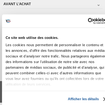
AVANT L'ACHAT
COMMANDES
APRÈS L'ACHAT
Ce site web utilise des cookies.
APPRENEZ À NOUS CONNAÎTRE
Les cookies nous permettent de personnaliser le contenu et
les annonces, d'offrir des fonctionnalités relatives aux média
sociaux et d'analyser notre trafic. Nous partageons égaleme
des informations sur l'utilisation de notre site avec nos
partenaires de médias sociaux, de publicité et d'analyse, qui
peuvent combiner celles-ci avec d'autres informations que
vous leur avez fournies ou qu'ils ont collectées lors de votre
FERA 24 UG Sede legale: Blankenfelder Dorfstraße 94 15827 Blankenfelde-
utilisation de leurs services.
Mahlow (Germania) - P.IVA DE317667035
*
Tous les prix incluent la TVA / plus l'expédition
© 2024-2026 FERA 24 UG.
Afficher les détails