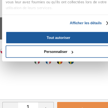
vous leur avez fournies ou qu'ils ont collectées lors de votre
utilisation de leurs services.
FERA 24 UG Sede legale: Blankenfelder Dorfstraße 94 15827 Blankenfelde-
Afficher les détails
Mahlow (Germania) - P.IVA DE317667035
*
Tous les prix incluent la TVA / plus l'expédition
© 2024-2026 FERA 24 UG.
Tout autoriser
FERA INTERNATIONAL:
Personnaliser