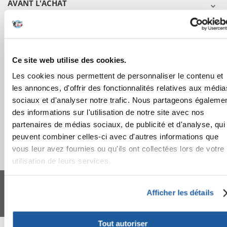
AVANT L'ACHAT
COMMANDES
APRÈS L'ACHAT
Ce site web utilise des cookies.
Les cookies nous permettent de personnaliser le contenu et
APPRENEZ À NOUS CONNAÎTRE
les annonces, d'offrir des fonctionnalités relatives aux média
sociaux et d'analyser notre trafic. Nous partageons égaleme
des informations sur l'utilisation de notre site avec nos
partenaires de médias sociaux, de publicité et d'analyse, qui
peuvent combiner celles-ci avec d'autres informations que
vous leur avez fournies ou qu'ils ont collectées lors de votre
utilisation de leurs services.
FERA 24 UG Sede legale: Blankenfelder Dorfstraße 94 15827 Blankenfelde-
Mahlow (Germania) - P.IVA DE317667035
*
Afficher les détails
Tous les prix incluent la TVA / plus l'expédition
© 2024-2026 FERA 24 UG.
Tout autoriser
FERA INTERNATIONAL: