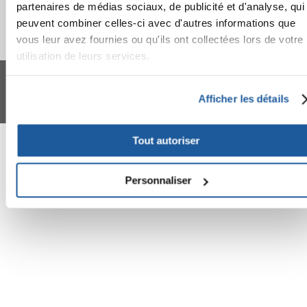
partenaires de médias sociaux, de publicité et d'analyse, qui
peuvent combiner celles-ci avec d'autres informations que
vous leur avez fournies ou qu'ils ont collectées lors de votre
utilisation de leurs services.
FERA 24 UG Sede legale: Blankenfelder Dorfstraße 94 15827 Blankenfelde-
Mahlow (Germania) - P.IVA DE317667035
*
Tous les prix incluent la TVA / plus l'expédition
Afficher les détails
© 2024-2026 FERA 24 UG.
FERA INTERNATIONAL:
Tout autoriser
Personnaliser