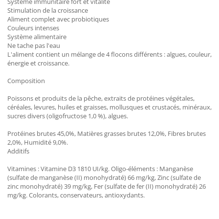
Système immunitaire fort et vitalité
Stimulation de la croissance
Aliment complet avec probiotiques
Couleurs intenses
Système alimentaire
Ne tache pas l'eau
L'aliment contient un mélange de 4 flocons différents : algues, couleur,
énergie et croissance.
Composition
Poissons et produits de la pêche, extraits de protéines végétales,
céréales, levures, huiles et graisses, mollusques et crustacés, minéraux,
sucres divers (oligofructose 1,0 %), algues.
Protéines brutes 45,0%, Matières grasses brutes 12,0%, Fibres brutes
2,0%, Humidité 9,0%.
Additifs
Vitamines : Vitamine D3 1810 UI/kg. Oligo-éléments : Manganèse
(sulfate de manganèse (II) monohydraté) 66 mg/kg, Zinc (sulfate de
zinc monohydraté) 39 mg/kg, Fer (sulfate de fer (II) monohydraté) 26
mg/kg. Colorants, conservateurs, antioxydants.