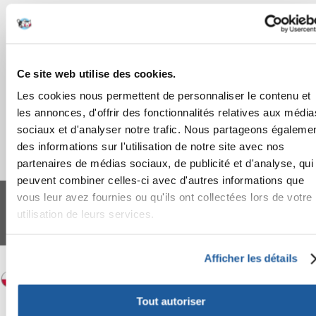
APRÈS L'ACHAT
APPRENEZ À NOUS CONNAÎTRE
Ce site web utilise des cookies.
Les cookies nous permettent de personnaliser le contenu et
les annonces, d'offrir des fonctionnalités relatives aux média
sociaux et d'analyser notre trafic. Nous partageons égaleme
des informations sur l'utilisation de notre site avec nos
partenaires de médias sociaux, de publicité et d'analyse, qui
peuvent combiner celles-ci avec d'autres informations que
FERA 24 UG Sede legale: Blankenfelder Dorfstraße 94 15827 Blankenfelde-
vous leur avez fournies ou qu'ils ont collectées lors de votre
Mahlow (Germania) - P.IVA DE317667035
*
Tous les prix incluent la TVA / plus l'expédition
utilisation de leurs services.
© 2024-2026 FERA 24 UG.
FERA INTERNATIONAL:
Afficher les détails
Tout autoriser