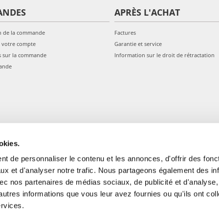
ANDES
APRÈS L'ACHAT
n de la commande
Factures
 votre compte
Garantie et service
s sur la commande
Information sur le droit de rétractation
ande
okies.
t de personnaliser le contenu et les annonces, d'offrir des fonct
ux et d'analyser notre trafic. Nous partageons également des in
 avec nos partenaires de médias sociaux, de publicité et d'analyse
autres informations que vous leur avez fournies ou qu'ils ont col
gale: Blankenfelder Dorfstraße 94 15827 Blankenfelde-Mahlow (Germania) 
ervices.
*
Tous les prix incluent la TVA / plus l'expédition