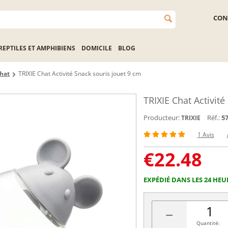
CON
REPTILES ET AMPHIBIENS
DOMICILE
BLOG
chat
TRIXIE Chat Activité Snack souris jouet 9 cm
TRIXIE Chat Activité
Producteur:
Réf.:
5
TRIXIE
1 Avis
€
22.48
EXPÉDIÉ DANS LES 24 HEU
−
Quantité: