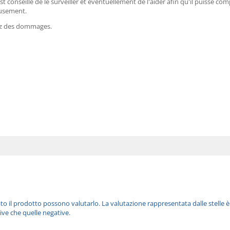
est conseillé de le surveiller et éventuellement de l'aider afin qu'il puisse co
eusement.
ez des dommages.
ato il prodotto possono valutarlo. La valutazione rappresentata dalle stelle 
ive che quelle negative.