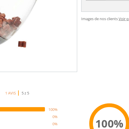
Images de nos clients
Voir 
1 AVIS
5 z 5
100%
0%
100%
0%