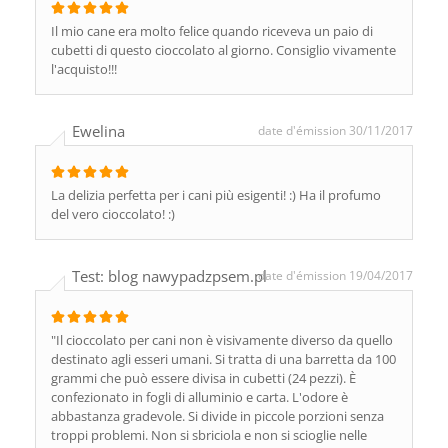
Il mio cane era molto felice quando riceveva un paio di
cubetti di questo cioccolato al giorno. Consiglio vivamente
l'acquisto!!!
Ewelina
date d'émission 30/11/2017
La delizia perfetta per i cani più esigenti! :) Ha il profumo
del vero cioccolato! :)
Test: blog nawypadzpsem.pl
date d'émission 19/04/2017
"Il cioccolato per cani non è visivamente diverso da quello
destinato agli esseri umani. Si tratta di una barretta da 100
grammi che può essere divisa in cubetti (24 pezzi). È
confezionato in fogli di alluminio e carta. L'odore è
abbastanza gradevole. Si divide in piccole porzioni senza
troppi problemi. Non si sbriciola e non si scioglie nelle