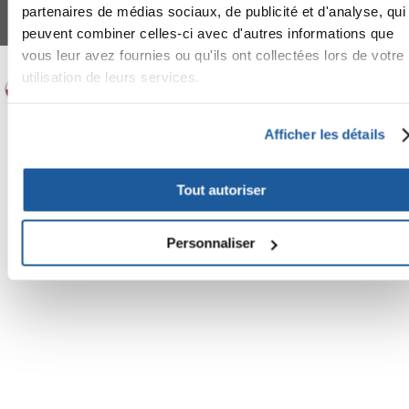
Tous les prix incluent la TVA / plus l'expédition
partenaires de médias sociaux, de publicité et d'analyse, qui
© 2024-2026 FERA 24 UG.
peuvent combiner celles-ci avec d'autres informations que
vous leur avez fournies ou qu'ils ont collectées lors de votre
FERA INTERNATIONAL:
utilisation de leurs services.
Afficher les détails
Tout autoriser
Personnaliser