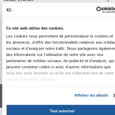
COMMANDES
APRÈS L'ACHAT
Ce site web utilise des cookies.
Les cookies nous permettent de personnaliser le contenu et
APPRENEZ À NOUS CONNAÎTRE
les annonces, d'offrir des fonctionnalités relatives aux média
sociaux et d'analyser notre trafic. Nous partageons égaleme
des informations sur l'utilisation de notre site avec nos
partenaires de médias sociaux, de publicité et d'analyse, qui
peuvent combiner celles-ci avec d'autres informations que
vous leur avez fournies ou qu'ils ont collectées lors de votre
utilisation de leurs services.
FERA 24 UG Sede legale: Blankenfelder Dorfstraße 94 15827 Blankenfelde-
Mahlow (Germania) - P.IVA DE317667035
Afficher les détails
*
Tous les prix incluent la TVA / plus l'expédition
© 2024-2026 FERA 24 UG.
Tout autoriser
FERA INTERNATIONAL: