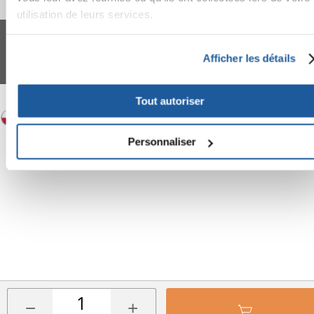
utilisation de leurs services.
FERA 24 UG Sede legale: Blankenfelder Dorfstraße 94 15827 Blankenfelde-
Mahlow (Germania) - P.IVA DE317667035
*
Tous les prix incluent la TVA / plus l'expédition
Afficher les détails
© 2024-2026 FERA 24 UG.
FERA INTERNATIONAL:
Tout autoriser
Personnaliser
−
+