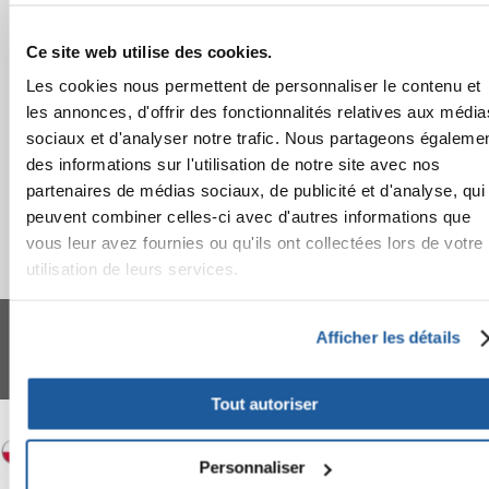
APRÈS L'ACHAT
Ce site web utilise des cookies.
Les cookies nous permettent de personnaliser le contenu et
APPRENEZ À NOUS CONNAÎTRE
les annonces, d'offrir des fonctionnalités relatives aux média
sociaux et d'analyser notre trafic. Nous partageons égaleme
des informations sur l'utilisation de notre site avec nos
partenaires de médias sociaux, de publicité et d'analyse, qui
peuvent combiner celles-ci avec d'autres informations que
vous leur avez fournies ou qu'ils ont collectées lors de votre
utilisation de leurs services.
FERA 24 UG Sede legale: Blankenfelder Dorfstraße 94 15827 Blankenfelde-
Mahlow (Germania) - P.IVA DE317667035
Afficher les détails
*
Tous les prix incluent la TVA / plus l'expédition
© 2024-2026 FERA 24 UG.
Tout autoriser
FERA INTERNATIONAL:
Personnaliser