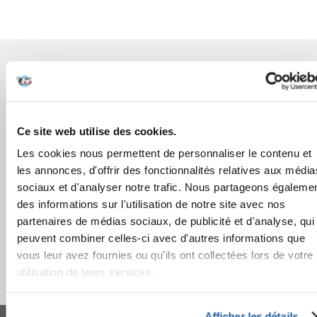
AVANT L'ACHAT
COMMANDES
Ce site web utilise des cookies.
APRÈS L'ACHAT
Les cookies nous permettent de personnaliser le contenu et
les annonces, d'offrir des fonctionnalités relatives aux média
APPRENEZ À NOUS CONNAÎTRE
sociaux et d'analyser notre trafic. Nous partageons égaleme
des informations sur l'utilisation de notre site avec nos
partenaires de médias sociaux, de publicité et d'analyse, qui
peuvent combiner celles-ci avec d'autres informations que
vous leur avez fournies ou qu'ils ont collectées lors de votre
utilisation de leurs services.
FERA 24 UG Sede legale: Blankenfelder Dorfstraße 94 15827 Blankenfelde-
Afficher les détails