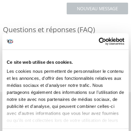
NOUVEAU MESSAGE
Questions et réponses (FAQ)
Caractéristiques
Ce site web utilise des cookies.
Critiques
Les cookies nous permettent de personnaliser le contenu
Photos supplémentaires
et les annonces, d'offrir des fonctionnalités relatives aux
médias sociaux et d'analyser notre trafic. Nous
partageons également des informations sur l'utilisation de
notre site avec nos partenaires de médias sociaux, de
AVANT L'ACHAT
publicité et d'analyse, qui peuvent combiner celles-ci
avec d'autres informations que vous leur avez fournies
COMMANDES
ou qu'ils ont collectées lors de votre utilisation de leurs
services.