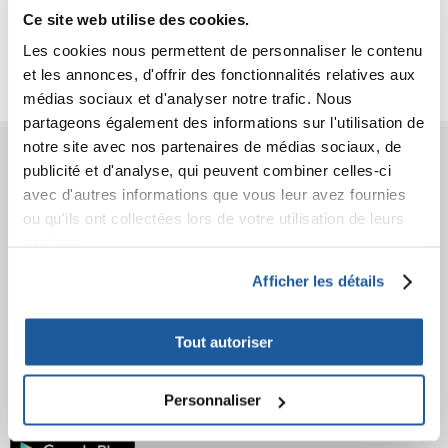
Ce site web utilise des cookies.
Critiques
Les cookies nous permettent de personnaliser le contenu
Photos supplémentaires
et les annonces, d'offrir des fonctionnalités relatives aux
médias sociaux et d'analyser notre trafic. Nous
partageons également des informations sur l'utilisation de
notre site avec nos partenaires de médias sociaux, de
AVANT L'ACHAT
publicité et d'analyse, qui peuvent combiner celles-ci
avec d'autres informations que vous leur avez fournies
COMMANDES
ou qu'ils ont collectées lors de votre utilisation de leurs
services.
APRÈS L'ACHAT
Afficher les détails
APPRENEZ À NOUS CONNAÎTRE
Tout autoriser
Personnaliser