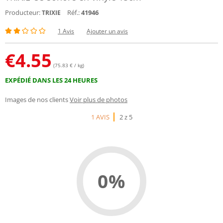
Producteur:
Réf.:
41946
TRIXIE
1 Avis
Ajouter un avis
€
4.55
(75.83 € / kg)
EXPÉDIÉ DANS LES 24 HEURES
Images de nos clients
Voir plus de photos
1 AVIS
2 z 5
0%