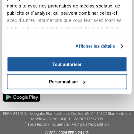
notre site avec nos partenaires de médias sociaux, de
AVANT L'ACHAT
publicité et d'analyse, qui peuvent combiner celles-ci
avec d'autres informations que vous leur avez fournies
COMMANDES
ou qu'ils ont collectées lors de votre utilisation de leurs
services.
APRÈS L'ACHAT
Afficher les détails
APPRENEZ À NOUS CONNAÎTRE
Tout autoriser
Personnaliser
FERA 24 UG Sede legale: Blankenfelder Dorfstraße 94 15827 Blankenfelde-
Mahlow (Germania) - P.IVA DE317667035
*
Tous les prix incluent la TVA / plus l'expédition
© 2024-2026 FERA 24 UG.