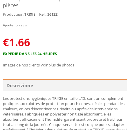
pièces
Producteur:
Réf.:
36122
TRIXIE
Ajouter un avis
€
1.66
EXPÉDIÉ DANS LES 24 HEURES
Images de nos clients
Voir plus de photos
Descrizione
Les protections hygiéniques TRIXIE en taille L/XL sont un complément
pratique aux culottes de protection pour chiennes, idéales pendant les
chaleurs, en cas d'incontinence urinaire ou après des interventions
vétérinaires. Fabriquées en polyester non tissé absorbant, elles
absorbent efficacement l'humidité, garantissant propreté et fraîcheur
tout au long de la journée. Chaque serviette est conçue pour s'adapter
parfaitement à l'intérieur des culottes de protection TRIXIE, garantissant