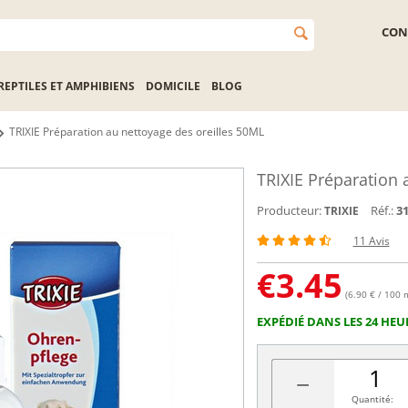
CON
REPTILES ET AMPHIBIENS
DOMICILE
BLOG
TRIXIE Préparation au nettoyage des oreilles 50ML
TRIXIE Préparation 
Producteur:
Réf.:
3
TRIXIE
11 Avis
€
3.45
(6.90 € / 100 
EXPÉDIÉ DANS LES 24 HEU
−
Quantité: