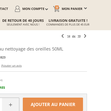
0
TACT
MON COMPTE
MON PANIER
DE RETOUR DE 40 JOURS
LIVRAISON GRATUITE !
SEULEMENT AVEC NOUS !
COMMANDES DE PLUS DE 45 EUR
14
de
19
au nettoyage des oreilles 50ML
1823
Ajouter un avis
ml)
RES
+
AJOUTER AU PANIER