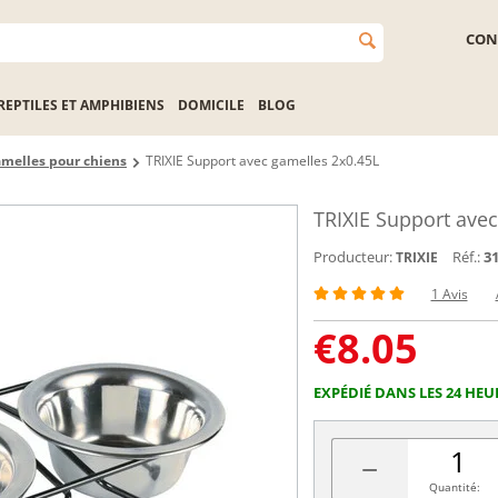
CON
REPTILES ET AMPHIBIENS
DOMICILE
BLOG
melles pour chiens
TRIXIE Support avec gamelles 2x0.45L
TRIXIE Support avec
Producteur:
Réf.:
3
TRIXIE
1 Avis
€
8.05
EXPÉDIÉ DANS LES 24 HEU
−
Quantité: