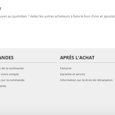
t
uves au quotidien ? Aidez les autres acheteurs à faire le bon choix et ajoutez
ANDES
APRÈS L'ACHAT
n de la commande
Factures
 votre compte
Garantie et service
s sur la commande
Information sur le droit de rétractation
ande