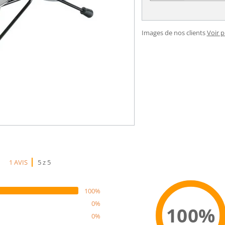
Images de nos clients
Voir 
1 AVIS
5 z 5
100%
0%
100%
0%