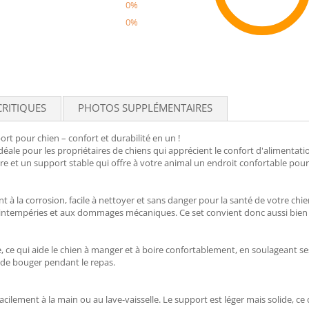
0%
0%
Recom
CRITIQUES
PHOTOS SUPPLÉMENTAIRES
rt pour chien – confort et durabilité en un !
déale pour les propriétaires de chiens qui apprécient le confort d'alimentatio
re et un support stable qui offre à votre animal un endroit confortable pour
nt à la corrosion, facile à nettoyer et sans danger pour la santé de votre ch
ux intempéries et aux dommages mécaniques. Ce set convient donc aussi bie
ce qui aide le chien à manger et à boire confortablement, en soulageant ses a
 de bouger pendant le repas.
lement à la main ou au lave-vaisselle. Le support est léger mais solide, ce qui