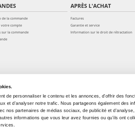
ANDES
APRÈS L'ACHAT
n de la commande
Factures
 votre compte
Garantie et service
s sur la commande
Information sur le droit de rétractation
ande
okies.
t de personnaliser le contenu et les annonces, d'offrir des fonct
ux et d'analyser notre trafic. Nous partageons également des in
 avec nos partenaires de médias sociaux, de publicité et d'analyse
autres informations que vous leur avez fournies ou qu'ils ont col
gale: Blankenfelder Dorfstraße 94 15827 Blankenfelde-Mahlow (Germania) 
ervices.
*
Tous les prix incluent la TVA / plus l'expédition