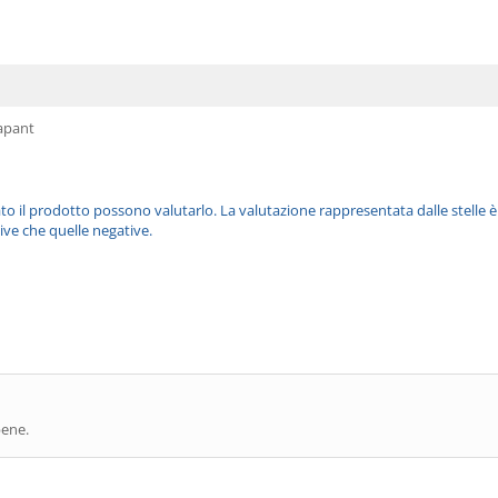
apant
ato il prodotto possono valutarlo. La valutazione rappresentata dalle stelle 
ive che quelle negative.
bene.