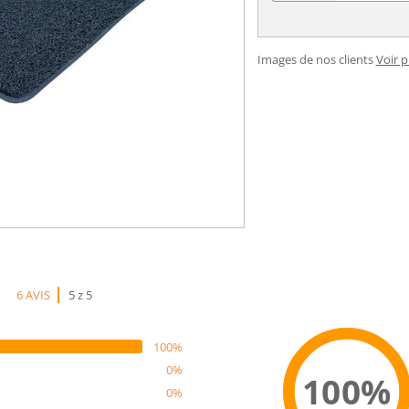
Images de nos clients
Voir 
6 AVIS
5 z 5
100%
0%
100%
0%