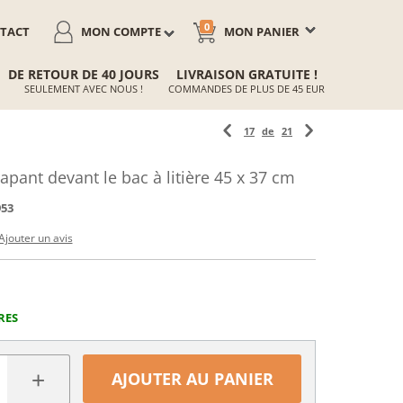
0
TACT
MON COMPTE
MON PANIER
DE RETOUR DE 40 JOURS
LIVRAISON GRATUITE !
SEULEMENT AVEC NOUS !
COMMANDES DE PLUS DE 45 EUR
17
de
21
apant devant le bac à litière 45 x 37 cm
953
Ajouter un avis
RES
+
AJOUTER AU PANIER