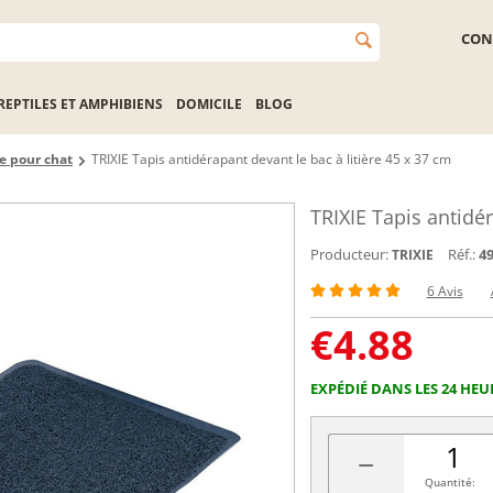
CON
REPTILES ET AMPHIBIENS
DOMICILE
BLOG
re pour chat
TRIXIE Tapis antidérapant devant le bac à litière 45 x 37 cm
TRIXIE Tapis antidér
Producteur:
Réf.:
4
TRIXIE
6 Avis
€
4.88
EXPÉDIÉ DANS LES 24 HEU
−
Quantité: