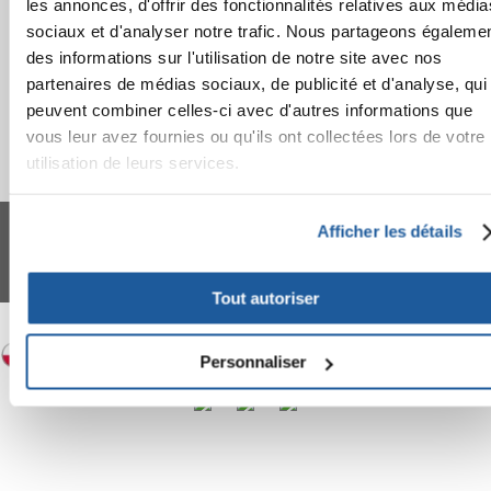
les annonces, d'offrir des fonctionnalités relatives aux média
APPRENEZ À NOUS CONNAÎTRE
sociaux et d'analyser notre trafic. Nous partageons égaleme
des informations sur l'utilisation de notre site avec nos
partenaires de médias sociaux, de publicité et d'analyse, qui
peuvent combiner celles-ci avec d'autres informations que
vous leur avez fournies ou qu'ils ont collectées lors de votre
utilisation de leurs services.
FERA 24 UG Sede legale: Blankenfelder Dorfstraße 94 15827 Blankenfelde-
Mahlow (Germania) - P.IVA DE317667035
Afficher les détails
*
Tous les prix incluent la TVA / plus l'expédition
© 2024-2026 FERA 24 UG.
Tout autoriser
FERA INTERNATIONAL:
Personnaliser