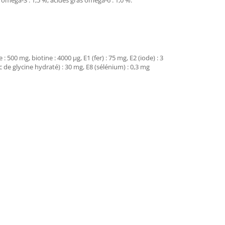
s oméga-3 : 1,5 %, acides gras oméga-6 : 1,0 %.
 500 mg, biotine : 4000 µg, E1 (fer) : 75 mg, E2 (iode) : 3
c de glycine hydraté) : 30 mg, E8 (sélénium) : 0,3 mg