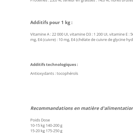
Protéines : 23,0 %, teneur en graisses : 14,0 %, fibres brute
Additifs pour 1 kg :
Vitamine A : 22 000 UI, vitamine D3 : 1 200 UI, vitamine E : 
mg, E4 (cuivre) : 10 mg, E4 (chélate de cuivre de glycine hyd
Additifs technologiques :
Antioxydants : tocophérols
Recommandations en matière d'alimentation
Poids Dose
10-15 kg 140-200 g
15-20 kg 175-250 g