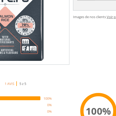
Images de nos clients
Voir 
1 AVIS
5 z 5
100%
0%
100%
0%