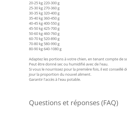
20-25 kg 220-300 g
25-30 kg 270-360 g
30-35 kg 320-400 g
35-40 kg 360-450 g
40-45 kg 400-550 g
45-50 kg 425-700 g
50-60 kg 460-760 g
60-70 kg 520-890 g
70-80 kg 580-990 g
80-90 kg 640-1080 g
Adaptez les portions à votre chien, en tenant compte de son
Peut être donné sec ou humidifié avec de l'eau.
Si vous le nourrissez pour la première fois, il est conseil
jour la proportion du nouvel aliment.
Garantir l'accès à l'eau potable.
Questions et réponses (FAQ)