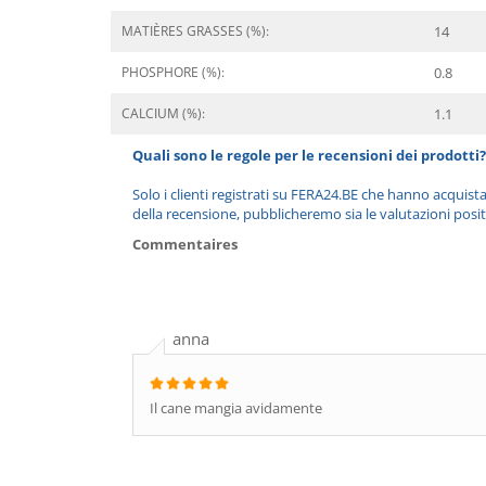
MATIÈRES GRASSES (%):
14
PHOSPHORE (%):
0.8
CALCIUM (%):
1.1
Quali sono le regole per le recensioni dei prodotti?
Solo i clienti registrati su FERA24.BE che hanno acquist
della recensione, pubblicheremo sia le valutazioni posit
Commentaires
anna
Il cane mangia avidamente