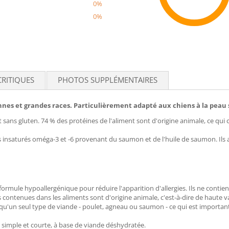
0%
0%
Recom
CRITIQUES
PHOTOS SUPPLÉMENTAIRES
nes et grandes races. Particulièrement adapté aux chiens à la peau 
st sans gluten. 74 % des protéines de l'aliment sont d'origine animale, ce qui
s insaturés oméga-3 et -6 provenant du saumon et de l'huile de saumon. Ils amé
mule hypoallergénique pour réduire l'apparition d'allergies. Ils ne contiennen
 contenues dans les aliments sont d'origine animale, c'est-à-dire de haute va
u'un seul type de viande - poulet, agneau ou saumon - ce qui est important 
n simple et courte, à base de viande déshydratée.