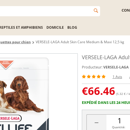
CON
REPTILES ET AMPHIBIENS
DOMICILE
BLOG
uettes pour chien
VERSELE-LAGA Adult Skin Care Medium & Maxi 12,5 kg
VERSELE-LAGA Adult
Producteur:
VERSELE-LAGA
1 Avis
€
66.46
(5.32 € / k
EXPÉDIÉ DANS LES 24 HEU
−
Quantité: