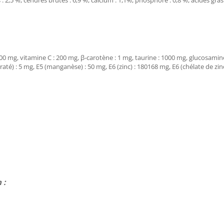
s : 2,5 %, cendres brutes : 6,9 %, calcium : 1,1%, phosphore : 0,8 %, acides gra
500 mg, vitamine C : 200 mg, β-carotène : 1 mg, taurine : 1000 mg, glucosamine :
raté) : 5 mg, E5 (manganèse) : 50 mg, E6 (zinc) : 180168 mg, E6 (chélate de zin
 :