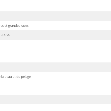
s et grandes races
E-LAGA
 la peau et du pelage
n