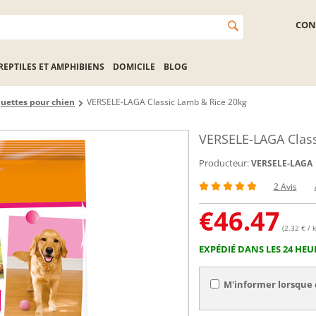
CON
REPTILES ET AMPHIBIENS
DOMICILE
BLOG
uettes pour chien
VERSELE-LAGA Classic Lamb & Rice 20kg
VERSELE-LAGA Class
Producteur:
VERSELE-LAGA
2 Avis
€
46.47
(2.32 € / k
EXPÉDIÉ DANS LES 24 HEU
M'informer lorsque 