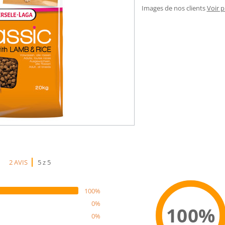
Images de nos clients
Voir 
2 AVIS
5 z 5
100%
0%
100%
0%