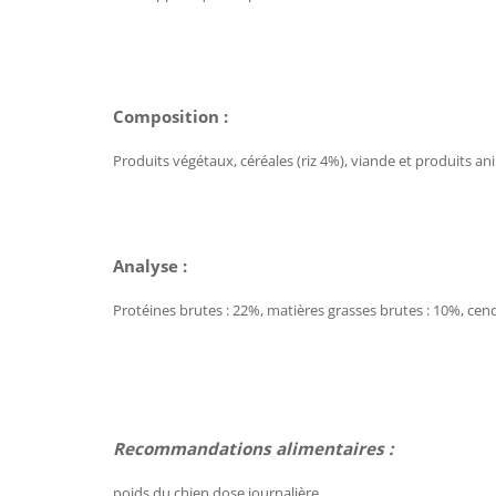
Composition :
Produits végétaux, céréales (riz 4%), viande et produits an
Analyse :
Protéines brutes : 22%, matières grasses brutes : 10%, cend
Recommandations alimentaires :
poids du chien dose journalière