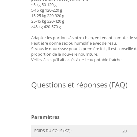
<5 kg 50-120 g
5-15 kg 120-220 g
15-25 kg 220-320 g
25-45 kg 320-420 g
>45 kg 420-570 g
Adaptez les portions à votre chien, en tenant compte de son
Peut être donné sec ou humidifié avec de l'eau.
Si vous le nourrissez pour la première fois, il est conseill
proportion de la nouvelle nourriture.
Veillez à ce qu'il ait accès à de l'eau potable fraîche.
Questions et réponses (FAQ)
Paramètres
POIDS DU COLIS (KG):
20