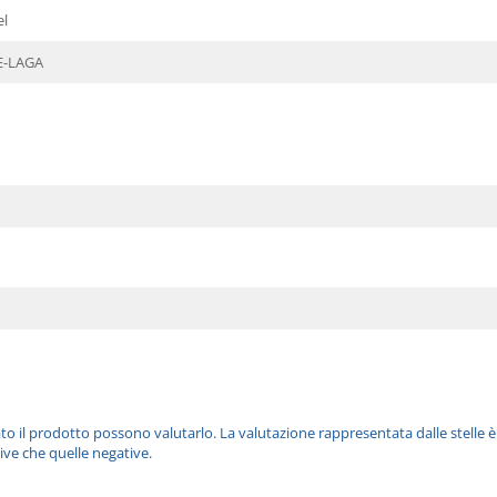
el
E-LAGA
ato il prodotto possono valutarlo. La valutazione rappresentata dalle stelle 
ive che quelle negative.