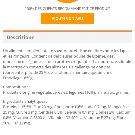
100% DES CLIENTS RECOMMANDENT CE PRODUIT
AJOUTER UN AVIS
Recommend
Descrizione
Un aliment complémentaire savoureux et riche en fibres pour les lapins
et les rongeurs. Contient de délicieuses boules de luzerne, des
morceaux de légumes et des carottes croquantes. La nourriture stimule
la mastication correcte des aliments. Ce mélange ne doit pas
représenter plus de 25 % de la ration alimentaire quotidienne.
Emballage : 650g
Composition :
Produits d'origine végétale, céréales, légumes (10%), minéraux, graines.
Ingrédients analytiques :
Protéines 15,5%, Zinc 23 mg, Phosphore 0,6%, Iode 0,7 mg, Manganèse
25 mg, Cuivre 3 mg, Cendres 8,5%, Sélénium 0,1 mg, Lipides 2%, Calcium
0,8%, Vitamine A 3300 UI. Vitamine D3 400 IU. Vitamine E 27 mg, Fibres
16%, Fer 33 mg.