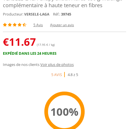
complémentaire à haute teneur en fibres
Producteur:
Réf.:
39745
VERSELE-LAGA
5 Avis
Ajouter un avis
€
11.67
(17.95 € / kg)
EXPÉDIÉ DANS LES 24 HEURES
Images de nos clients
Voir plus de photos
5 AVIS
4.8 z 5
100%