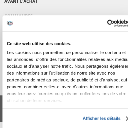
AVANT L'ACHAT
COMMANDES
APRÈS L'ACHAT
Ce site web utilise des cookies.
APPRENEZ À NOUS CONNAÎTRE
Les cookies nous permettent de personnaliser le contenu et
les annonces, d'offrir des fonctionnalités relatives aux média
sociaux et d'analyser notre trafic. Nous partageons égaleme
des informations sur l'utilisation de notre site avec nos
partenaires de médias sociaux, de publicité et d'analyse, qui
peuvent combiner celles-ci avec d'autres informations que
vous leur avez fournies ou qu'ils ont collectées lors de votre
FERA 24 UG Sede legale: Blankenfelder Dorfstraße 94 15827 Blankenfelde-
utilisation de leurs services.
Mahlow (Germania) - P.IVA DE317667035
*
Tous les prix incluent la TVA / plus l'expédition
© 2024-2026 FERA 24 UG.
Afficher les détails
FERA INTERNATIONAL: