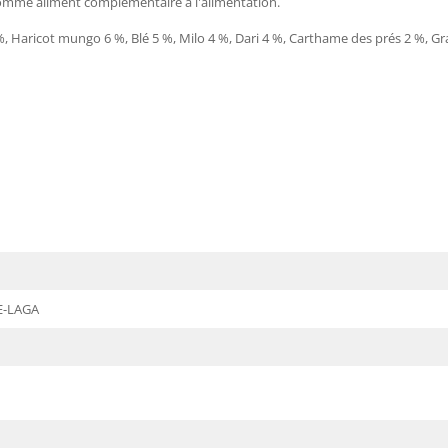
omme aliment complémentaire à l'alimentation.
, Haricot mungo 6 %, Blé 5 %, Milo 4 %, Dari 4 %, Carthame des prés 2 %, Gra
E-LAGA