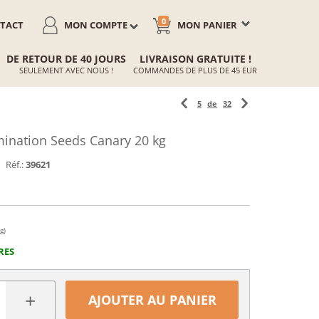
0
TACT
MON COMPTE
MON PANIER
DE RETOUR DE 40 JOURS
LIVRAISON GRATUITE !
SEULEMENT AVEC NOUS !
COMMANDES DE PLUS DE 45 EUR
5
de
32
ination Seeds Canary 20 kg
Réf.:
39621
g)
RES
+
AJOUTER AU PANIER