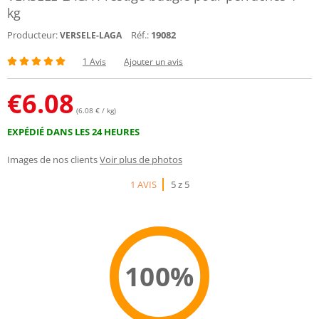
kg
Producteur:
Réf.:
19082
VERSELE-LAGA
1 Avis
Ajouter un avis
€
6.08
(6.08 € / kg)
EXPÉDIÉ DANS LES 24 HEURES
Images de nos clients
Voir plus de photos
1 AVIS
5 z 5
100%