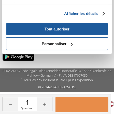
services.
APRÈS L'ACHAT
Afficher les détails
APPRENEZ À NOUS CONNAÎTRE
Tout autoriser
Personnaliser
FERA 24 UG Sede legale: Blankenfelder Dorfstraße 94 15827 Blankenfelde-
Mahlow (Germania) - P.IVA DE317667035
*
Tous les prix incluent la TVA / plus l'expédition
© 2024-2026 FERA 24 UG.
FERA INTERNATIONAL:
−
+
Quantité: