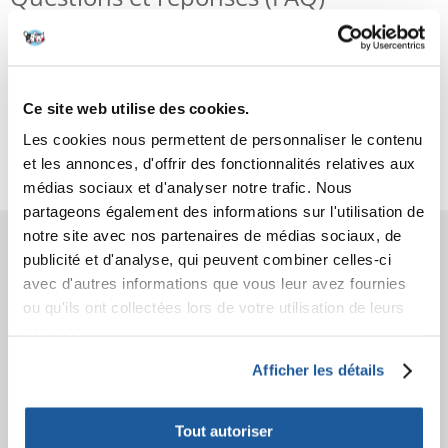
Caractéristiques
Ce site web utilise des cookies.
Critiques
Les cookies nous permettent de personnaliser le contenu
Photos supplémentaires
et les annonces, d'offrir des fonctionnalités relatives aux
médias sociaux et d'analyser notre trafic. Nous
partageons également des informations sur l'utilisation de
notre site avec nos partenaires de médias sociaux, de
AVANT L'ACHAT
publicité et d'analyse, qui peuvent combiner celles-ci
avec d'autres informations que vous leur avez fournies
COMMANDES
ou qu'ils ont collectées lors de votre utilisation de leurs
services.
APRÈS L'ACHAT
Afficher les détails
APPRENEZ À NOUS CONNAÎTRE
Tout autoriser