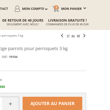
0
TACT
MON COMPTE
MON PANIER
DE RETOUR DE 40 JOURS
LIVRAISON GRATUITE !
SEULEMENT AVEC NOUS !
COMMANDES DE PLUS DE 45 EUR
r perroquets 3 kg
17
de
40
ige parrots pour perroquets 3 kg
Réf.:
19104
g)
RES
+
AJOUTER AU PANIER