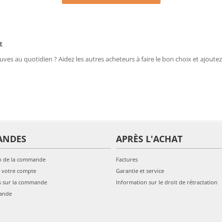
t
uves au quotidien ? Aidez les autres acheteurs à faire le bon choix et ajoutez
ANDES
APRÈS L'ACHAT
n de la commande
Factures
 votre compte
Garantie et service
s sur la commande
Information sur le droit de rétractation
ande