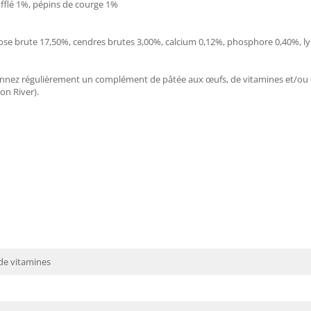
ufflé 1%, pépins de courge 1%
lose brute 17,50%, cendres brutes 3,00%, calcium 0,12%, phosphore 0,40%, l
onnez régulièrement un complément de pâtée aux œufs, de vitamines et/ou 
n River).
de vitamines