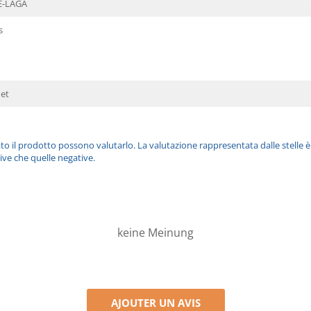
E-LAGA
s
et
ato il prodotto possono valutarlo. La valutazione rappresentata dalle stelle 
ive che quelle negative.
keine Meinung
AJOUTER UN AVIS