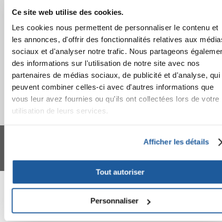
Ce site web utilise des cookies.
APRÈS L'ACHAT
Les cookies nous permettent de personnaliser le contenu et
APPRENEZ À NOUS CONNAÎTRE
les annonces, d'offrir des fonctionnalités relatives aux média
sociaux et d'analyser notre trafic. Nous partageons égaleme
des informations sur l'utilisation de notre site avec nos
partenaires de médias sociaux, de publicité et d'analyse, qui
peuvent combiner celles-ci avec d'autres informations que
vous leur avez fournies ou qu'ils ont collectées lors de votre
utilisation de leurs services.
FERA 24 UG Sede legale: Blankenfelder Dorfstraße 94 15827 Blankenfelde-
Mahlow (Germania) - P.IVA DE317667035
Afficher les détails
*
Tous les prix incluent la TVA / plus l'expédition
© 2024-2026 FERA 24 UG.
Tout autoriser
FERA INTERNATIONAL:
Personnaliser