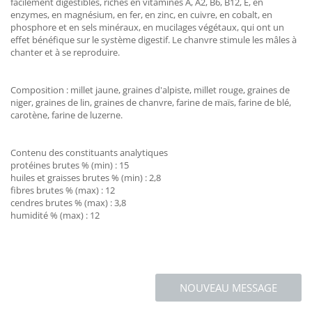
facilement digestibles, riches en vitamines A, A2, B6, B12, E, en
enzymes, en magnésium, en fer, en zinc, en cuivre, en cobalt, en
phosphore et en sels minéraux, en mucilages végétaux, qui ont un
effet bénéfique sur le système digestif. Le chanvre stimule les mâles à
chanter et à se reproduire.
Composition : millet jaune, graines d'alpiste, millet rouge, graines de
niger, graines de lin, graines de chanvre, farine de maïs, farine de blé,
carotène, farine de luzerne.
Contenu des constituants analytiques
protéines brutes % (min) : 15
huiles et graisses brutes % (min) : 2,8
fibres brutes % (max) : 12
cendres brutes % (max) : 3,8
humidité % (max) : 12
NOUVEAU MESSAGE