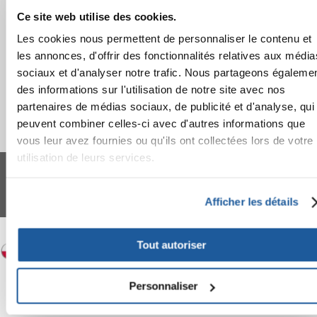
Ce site web utilise des cookies.
APPRENEZ À NOUS CONNAÎTRE
Les cookies nous permettent de personnaliser le contenu et
les annonces, d'offrir des fonctionnalités relatives aux média
sociaux et d'analyser notre trafic. Nous partageons égaleme
des informations sur l'utilisation de notre site avec nos
partenaires de médias sociaux, de publicité et d'analyse, qui
peuvent combiner celles-ci avec d'autres informations que
vous leur avez fournies ou qu'ils ont collectées lors de votre
utilisation de leurs services.
FERA 24 UG Sede legale: Blankenfelder Dorfstraße 94 15827 Blankenfelde-
Mahlow (Germania) - P.IVA DE317667035
*
Tous les prix incluent la TVA / plus l'expédition
Afficher les détails
© 2024-2026 FERA 24 UG.
FERA INTERNATIONAL:
Tout autoriser
Personnaliser