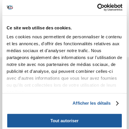
Caractéristiques
Ce site web utilise des cookies.
Critiques
Les cookies nous permettent de personnaliser le contenu
Photos supplémentaires
et les annonces, d'offrir des fonctionnalités relatives aux
médias sociaux et d'analyser notre trafic. Nous
partageons également des informations sur l'utilisation de
notre site avec nos partenaires de médias sociaux, de
AVANT L'ACHAT
publicité et d'analyse, qui peuvent combiner celles-ci
avec d'autres informations que vous leur avez fournies
COMMANDES
ou qu'ils ont collectées lors de votre utilisation de leurs
services.
APRÈS L'ACHAT
Afficher les détails
APPRENEZ À NOUS CONNAÎTRE
Tout autoriser