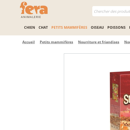
ANIMALERIE
CHIEN
CHAT
PETITS MAMMIFÈRES
OISEAU
POISSONS
Accueil
Petits mammifères
Nourriture et friandises
Nou