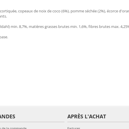
 décortiquée, copeaux de noix de coco (6%), pomme séchée (2%), écorce d'ora
ants.
dahl) min. 8,7%, matières grasses brutes min. 1,6%, fibres brutes max. 4,2
base.
ANDES
APRÈS L'ACHAT
n de la commande
Factures