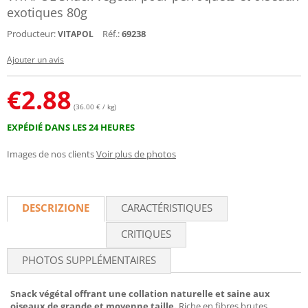
exotiques 80g
Producteur:
Réf.:
69238
VITAPOL
Ajouter un avis
€
2.88
(36.00 € / kg)
EXPÉDIÉ DANS LES 24 HEURES
Images de nos clients
Voir plus de photos
DESCRIZIONE
CARACTÉRISTIQUES
CRITIQUES
PHOTOS SUPPLÉMENTAIRES
Snack végétal offrant une collation naturelle et saine aux
oiseaux de grande et moyenne taille.
Riche en fibres brutes,