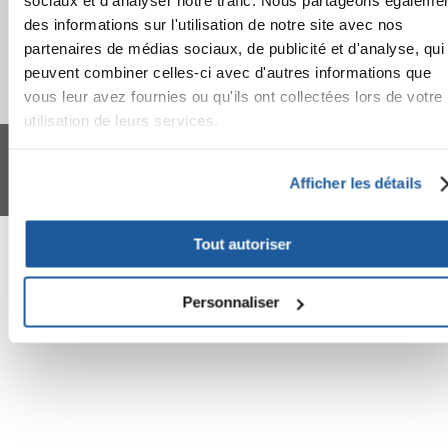
sociaux et d'analyser notre trafic. Nous partageons égaleme
des informations sur l'utilisation de notre site avec nos
partenaires de médias sociaux, de publicité et d'analyse, qui
peuvent combiner celles-ci avec d'autres informations que
vous leur avez fournies ou qu'ils ont collectées lors de votre
utilisation de leurs services.
FERA 24 UG Sede legale: Blankenfelder Dorfstraße 94 15827 Blankenfelde-
Mahlow (Germania) - P.IVA DE317667035
*
Tous les prix incluent la TVA / plus l'expédition
Afficher les détails
© 2024-2026 FERA 24 UG.
FERA INTERNATIONAL:
Tout autoriser
Personnaliser