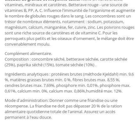
vitamines, minéraux et carotènes. Betterave rouge - une source de
vitamines B, PP, A, C. Influence l'immunité de l'organisme et augmente
le nombre de globules rouges dans le sang. Les concombres sont un
trésor de nombreux éléments, notamment : sodium, potassium,
magnésium, calcium, manganèse, fer, cuivre, zinc. Les poivrons rouges
sont une riche source de carotènes et de vitamine C. Pour les
perroquets plus petits et les oiseaux d'ornement, le mélange doit être
convenablement moulu.
Complément alimentaire.
Composition : concombre séché, betterave séchée, carotte séchée
(25%), paprika séché (15%), tomate séchée (10%) .
Ingrédients analytiques : protéines brutes (méthode Kjeldahl) min. 9,6
%, matières grasses brutes min. 0 %, fibres brutes max. 8,55 %,
cendres brutes max. 7,69%, phosphore min. 0,01%, phosphore max.
0,61%, calcium min. 0%, calcium max. 0,86%,humidité max. 12%.
Mode d'administration: Donner comme une friandise ou une
récompense. La friandise ne doit pas dépasser 20 % de la ration
alimentaire quotidienne totale de l'animal. Assurez un accès
permanent à l'eau douce.