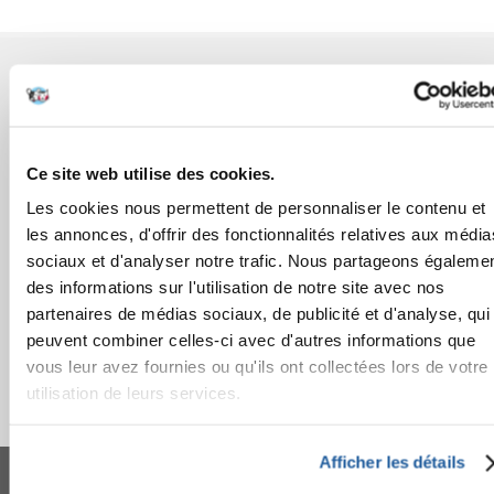
AVANT L'ACHAT
COMMANDES
Ce site web utilise des cookies.
APRÈS L'ACHAT
Les cookies nous permettent de personnaliser le contenu et
les annonces, d'offrir des fonctionnalités relatives aux média
APPRENEZ À NOUS CONNAÎTRE
sociaux et d'analyser notre trafic. Nous partageons égaleme
des informations sur l'utilisation de notre site avec nos
partenaires de médias sociaux, de publicité et d'analyse, qui
peuvent combiner celles-ci avec d'autres informations que
vous leur avez fournies ou qu'ils ont collectées lors de votre
utilisation de leurs services.
FERA 24 UG Sede legale: Blankenfelder Dorfstraße 94 15827 Blankenfelde-
Afficher les détails
Mahlow (Germania) - P.IVA DE317667035
*