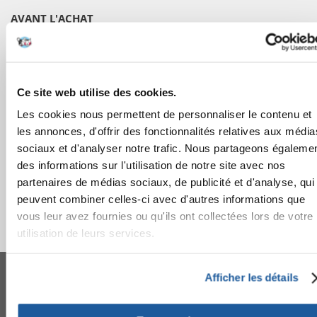
AVANT L'ACHAT
COMMANDES
APRÈS L'ACHAT
Ce site web utilise des cookies.
Les cookies nous permettent de personnaliser le contenu et
APPRENEZ À NOUS CONNAÎTRE
les annonces, d'offrir des fonctionnalités relatives aux média
sociaux et d'analyser notre trafic. Nous partageons égaleme
des informations sur l'utilisation de notre site avec nos
partenaires de médias sociaux, de publicité et d'analyse, qui
peuvent combiner celles-ci avec d'autres informations que
vous leur avez fournies ou qu'ils ont collectées lors de votre
utilisation de leurs services.
FERA 24 UG Sede legale: Blankenfelder Dorfstraße 94 15827 Blankenfelde-
Mahlow (Germania) - P.IVA DE317667035
Afficher les détails
*
Tous les prix incluent la TVA / plus l'expédition
© 2024-2026 FERA 24 UG.