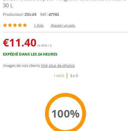
30 L
Producteur:
Réf.:
47743
ZOLUX
1 Avis
Ajouter un avis
€
11.40
(0.38 € / l)
EXPÉDIÉ DANS LES 24 HEURES
Images de nos clients
Voir plus de photos
1 AVIS
5 z 5
100%