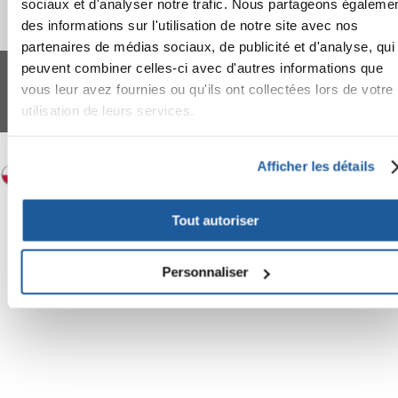
sociaux et d'analyser notre trafic. Nous partageons égaleme
des informations sur l'utilisation de notre site avec nos
partenaires de médias sociaux, de publicité et d'analyse, qui
FERA 24 UG Sede legale: Blankenfelder Dorfstraße 94 15827 Blankenfelde-
peuvent combiner celles-ci avec d'autres informations que
Mahlow (Germania) - P.IVA DE317667035
vous leur avez fournies ou qu'ils ont collectées lors de votre
*
Tous les prix incluent la TVA / plus l'expédition
utilisation de leurs services.
© 2024-2026 FERA 24 UG.
FERA INTERNATIONAL:
Afficher les détails
Tout autoriser
Personnaliser