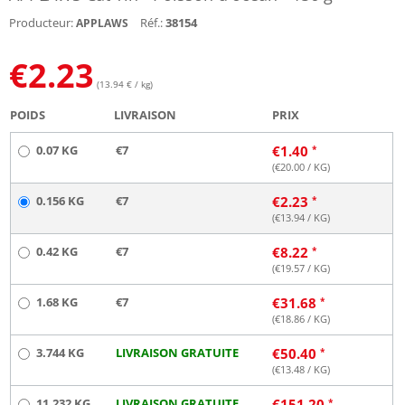
Producteur:
Réf.:
38154
APPLAWS
€
2.23
(13.94 € / kg)
POIDS
LIVRAISON
PRIX
0.07 KG
€7
€
1.40
(€
20.00
/ KG)
0.156 KG
€7
€
2.23
(€
13.94
/ KG)
0.42 KG
€7
€
8.22
(€
19.57
/ KG)
1.68 KG
€7
€
31.68
(€
18.86
/ KG)
3.744 KG
LIVRAISON GRATUITE
€
50.40
(€
13.48
/ KG)
11.232 KG
LIVRAISON GRATUITE
€
151.20