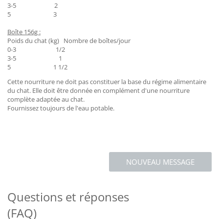
3-5 2
5 3
Boîte 156g :
Poids du chat (kg) Nombre de boîtes/jour
0-3 1/2
3-5 1
5 1 1/2
Cette nourriture ne doit pas constituer la base du régime alimentaire
du chat. Elle doit être donnée en complément d'une nourriture
complète adaptée au chat.
Fournissez toujours de l'eau potable.
NOUVEAU MESSAGE
Questions et réponses
(FAQ)