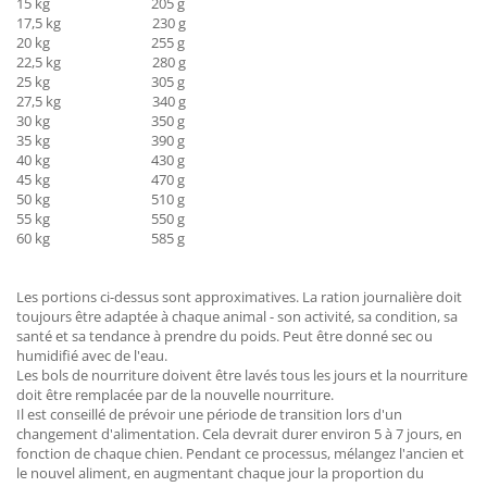
15 kg 205 g
17,5 kg 230 g
20 kg 255 g
22,5 kg 280 g
25 kg 305 g
27,5 kg 340 g
30 kg 350 g
35 kg 390 g
40 kg 430 g
45 kg 470 g
50 kg 510 g
55 kg 550 g
60 kg 585 g
Les portions ci-dessus sont approximatives. La ration journalière doit
toujours être adaptée à chaque animal - son activité, sa condition, sa
santé et sa tendance à prendre du poids. Peut être donné sec ou
humidifié avec de l'eau.
Les bols de nourriture doivent être lavés tous les jours et la nourriture
doit être remplacée par de la nouvelle nourriture.
Il est conseillé de prévoir une période de transition lors d'un
changement d'alimentation. Cela devrait durer environ 5 à 7 jours, en
fonction de chaque chien. Pendant ce processus, mélangez l'ancien et
le nouvel aliment, en augmentant chaque jour la proportion du