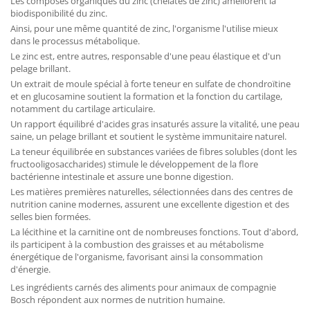
Les composés organiques du zinc (chélates de zinc) améliorent la
biodisponibilité du zinc.
Ainsi, pour une même quantité de zinc, l'organisme l'utilise mieux
dans le processus métabolique.
Le zinc est, entre autres, responsable d'une peau élastique et d'un
pelage brillant.
Un extrait de moule spécial à forte teneur en sulfate de chondroïtine
et en glucosamine soutient la formation et la fonction du cartilage,
notamment du cartilage articulaire.
Un rapport équilibré d'acides gras insaturés assure la vitalité, une peau
saine, un pelage brillant et soutient le système immunitaire naturel.
La teneur équilibrée en substances variées de fibres solubles (dont les
fructooligosaccharides) stimule le développement de la flore
bactérienne intestinale et assure une bonne digestion.
Les matières premières naturelles, sélectionnées dans des centres de
nutrition canine modernes, assurent une excellente digestion et des
selles bien formées.
La lécithine et la carnitine ont de nombreuses fonctions. Tout d'abord,
ils participent à la combustion des graisses et au métabolisme
énergétique de l'organisme, favorisant ainsi la consommation
d'énergie.
Les ingrédients carnés des aliments pour animaux de compagnie
Bosch répondent aux normes de nutrition humaine.