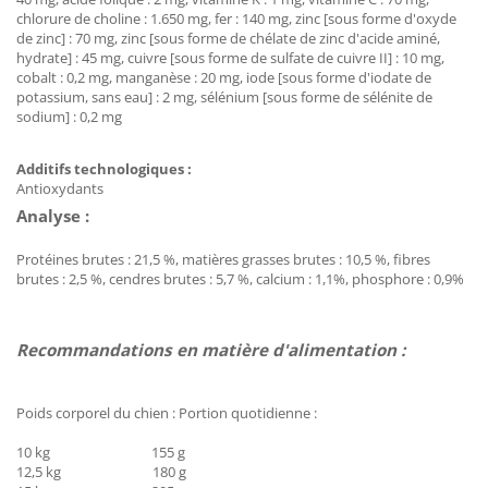
chlorure de choline : 1.650 mg, fer : 140 mg, zinc [sous forme d'oxyde
de zinc] : 70 mg, zinc [sous forme de chélate de zinc d'acide aminé,
hydrate] : 45 mg, cuivre [sous forme de sulfate de cuivre II] : 10 mg,
cobalt : 0,2 mg, manganèse : 20 mg, iode [sous forme d'iodate de
potassium, sans eau] : 2 mg, sélénium [sous forme de sélénite de
sodium] : 0,2 mg
Additifs technologiques :
Antioxydants
Analyse :
Protéines brutes : 21,5 %, matières grasses brutes : 10,5 %, fibres
brutes : 2,5 %, cendres brutes : 5,7 %, calcium : 1,1%, phosphore : 0,9%
Recommandations en matière d'alimentation :
Poids corporel du chien : Portion quotidienne :
10 kg 155 g
12,5 kg 180 g