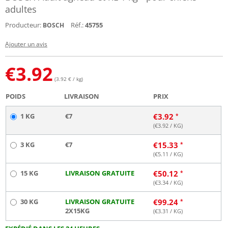
adultes
Producteur:
Réf.:
45755
BOSCH
Ajouter un avis
€
3.92
(3.92 € / kg)
POIDS
LIVRAISON
PRIX
1 KG
€7
€
3.92
(€
3.92
/ KG)
3 KG
€7
€
15.33
(€
5.11
/ KG)
15 KG
LIVRAISON GRATUITE
€
50.12
(€
3.34
/ KG)
30 KG
LIVRAISON GRATUITE
€
99.24
2X15KG
(€
3.31
/ KG)