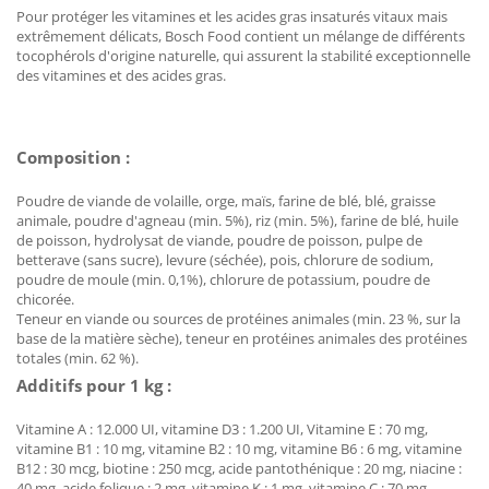
Pour protéger les vitamines et les acides gras insaturés vitaux mais
extrêmement délicats, Bosch Food contient un mélange de différents
tocophérols d'origine naturelle, qui assurent la stabilité exceptionnelle
des vitamines et des acides gras.
Composition :
Poudre de viande de volaille, orge, maïs, farine de blé, blé, graisse
animale, poudre d'agneau (min. 5%), riz (min. 5%), farine de blé, huile
de poisson, hydrolysat de viande, poudre de poisson, pulpe de
betterave (sans sucre), levure (séchée), pois, chlorure de sodium,
poudre de moule (min. 0,1%), chlorure de potassium, poudre de
chicorée.
Teneur en viande ou sources de protéines animales (min. 23 %, sur la
base de la matière sèche), teneur en protéines animales des protéines
totales (min. 62 %).
Additifs pour 1 kg :
Vitamine A : 12.000 UI, vitamine D3 : 1.200 UI, Vitamine E : 70 mg,
vitamine B1 : 10 mg, vitamine B2 : 10 mg, vitamine B6 : 6 mg, vitamine
B12 : 30 mcg, biotine : 250 mcg, acide pantothénique : 20 mg, niacine :
40 mg, acide folique : 2 mg, vitamine K : 1 mg, vitamine C : 70 mg,