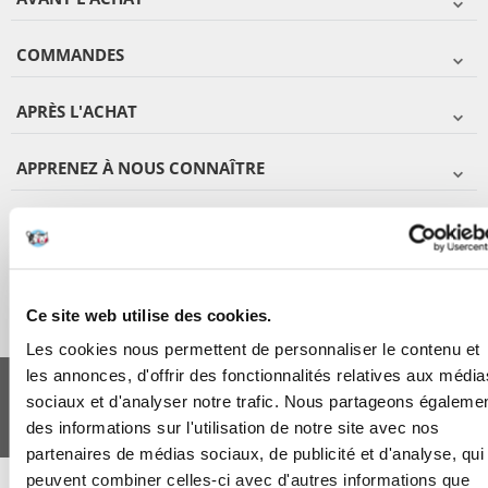
COMMANDES
APRÈS L'ACHAT
APPRENEZ À NOUS CONNAÎTRE
Ce site web utilise des cookies.
Les cookies nous permettent de personnaliser le contenu et
FERA 24 UG Sede legale: Blankenfelder Dorfstraße 94 15827 Blankenfelde-
les annonces, d'offrir des fonctionnalités relatives aux média
Mahlow (Germania) - P.IVA DE317667035
sociaux et d'analyser notre trafic. Nous partageons égaleme
*
Tous les prix incluent la TVA / plus l'expédition
des informations sur l'utilisation de notre site avec nos
© 2024-2026 FERA 24 UG.
partenaires de médias sociaux, de publicité et d'analyse, qui
FERA INTERNATIONAL:
peuvent combiner celles-ci avec d'autres informations que