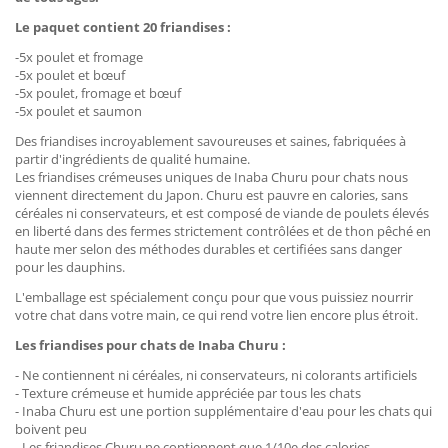
Le paquet contient 20 friandises :
-5x poulet et fromage
-5x poulet
et
bœuf
-5x poulet, fromage et bœuf
-5x poulet
et
saumon
Des friandises incroyablement savoureuses et saines, fabriquées à
partir d'ingrédients de qualité humaine.
Les friandises crémeuses uniques de Inaba Churu pour chats nous
viennent directement du Japon. Churu est pauvre en calories, sans
céréales ni conservateurs, et est composé de viande de poulets élevés
en liberté dans des fermes strictement contrôlées et de thon pêché en
haute mer selon des méthodes durables et certifiées sans danger
pour les dauphins.
L'emballage est spécialement conçu pour que vous puissiez nourrir
votre chat dans votre main, ce qui rend votre lien encore plus étroit.
Les friandises pour chats de Inaba Churu :
- Ne contiennent ni céréales, ni conservateurs, ni colorants artificiels
- Texture crémeuse et humide appréciée par tous les chats
- Inaba Churu est une portion supplémentaire d'eau pour les chats qui
boivent peu
- Les friandises Churu ne contiennent que 1/10e des calories