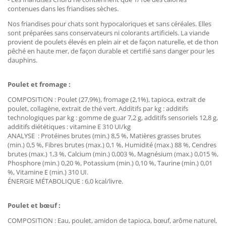
contenues dans les friandises sèches.
Nos friandises pour chats sont hypocaloriques et sans céréales. Elles
sont préparées sans conservateurs ni colorants artificiels. La viande
provient de poulets élevés en plein air et de façon naturelle, et de thon
pêché en haute mer, de façon durable et certifié sans danger pour les
dauphins.
Poulet et fromage :
COMPOSITION : Poulet (27,9%), fromage (2,1%), tapioca, extrait de
poulet, collagène, extrait de thé vert. Additifs par kg : additifs
technologiques par kg : gomme de guar 7,2 g, additifs sensoriels 12,8 g,
additifs diététiques : vitamine E 310 UI/kg
ANALYSE : Protéines brutes (min.) 8,5 %, Matières grasses brutes
(min.) 0,5 %, Fibres brutes (max.) 0,1 %, Humidité (max.) 88 %, Cendres
brutes (max.) 1,3 %, Calcium (min.) 0,003 %, Magnésium (max.) 0,015 %,
Phosphore (min.) 0,20 %, Potassium (min.) 0,10 %, Taurine (min.) 0,01
%, Vitamine E (min.) 310 UI.
ÉNERGIE MÉTABOLIQUE : 6,0 kcal/livre.
Poulet et bœuf :
COMPOSITION : Eau, poulet, amidon de tapioca, bœuf, arôme naturel,