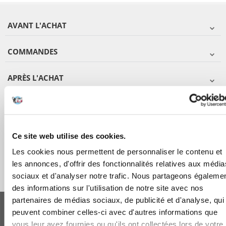
AVANT L'ACHAT
COMMANDES
APRÈS L'ACHAT
APPRENEZ À NOUS CONNAÎTRE
Ce site web utilise des cookies.
Les cookies nous permettent de personnaliser le contenu et
les annonces, d'offrir des fonctionnalités relatives aux média
sociaux et d'analyser notre trafic. Nous partageons égaleme
des informations sur l'utilisation de notre site avec nos
FERA 24 UG Sede legale: Blankenfelder Dorfstraße 94 15827 Blankenfelde-
partenaires de médias sociaux, de publicité et d'analyse, qui
Mahlow (Germania) - P.IVA DE317667035
peuvent combiner celles-ci avec d'autres informations que
*
Tous les prix incluent la TVA / plus l'expédition
vous leur avez fournies ou qu'ils ont collectées lors de votre