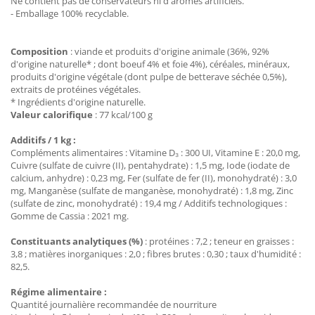
Ne contient pas de conservateurs ni d'arômes artificiels.
- Emballage 100% recyclable.
Composition
: viande et produits d'origine animale (36%, 92%
d'origine naturelle* ; dont boeuf 4% et foie 4%), céréales, minéraux,
produits d'origine végétale (dont pulpe de betterave séchée 0,5%),
extraits de protéines végétales.
* Ingrédients d'origine naturelle.
Valeur calorifique
: 77 kcal/100 g
Additifs / 1 kg :
Compléments alimentaires : Vitamine D₃ : 300 UI, Vitamine E : 20,0 mg,
Cuivre (sulfate de cuivre (II), pentahydrate) : 1,5 mg, Iode (iodate de
calcium, anhydre) : 0,23 mg, Fer (sulfate de fer (II), monohydraté) : 3,0
mg, Manganèse (sulfate de manganèse, monohydraté) : 1,8 mg, Zinc
(sulfate de zinc, monohydraté) : 19,4 mg / Additifs technologiques :
Gomme de Cassia : 2021 mg.
Constituants analytiques (%)
: protéines : 7,2 ; teneur en graisses :
3,8 ; matières inorganiques : 2,0 ; fibres brutes : 0,30 ; taux d'humidité :
82,5.
Régime alimentaire :
Quantité journalière recommandée de nourriture