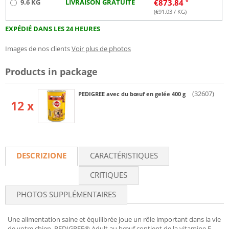
9.6 KG
LIVRAISON GRATUITE
€
873.84
(€
91.03
/ KG)
EXPÉDIÉ DANS LES 24 HEURES
Images de nos clients
Voir plus de photos
Products in package
(32607)
PEDIGREE avec du bœuf en gelée 400 g
12 x
DESCRIZIONE
CARACTÉRISTIQUES
CRITIQUES
PHOTOS SUPPLÉMENTAIRES
Une alimentation saine et équilibrée joue un rôle important dans la vie
de votre chien. PEDIGREE® Adult au bœuf contient de la vitamine E,