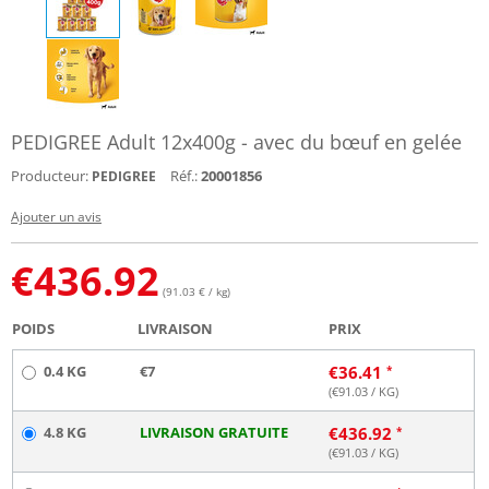
PEDIGREE Adult 12x400g - avec du bœuf en gelée
Producteur:
Réf.:
20001856
PEDIGREE
Ajouter un avis
€
436.92
(91.03 € / kg)
POIDS
LIVRAISON
PRIX
0.4 KG
€7
€
36.41
(€
91.03
/ KG)
4.8 KG
LIVRAISON GRATUITE
€
436.92
(€
91.03
/ KG)