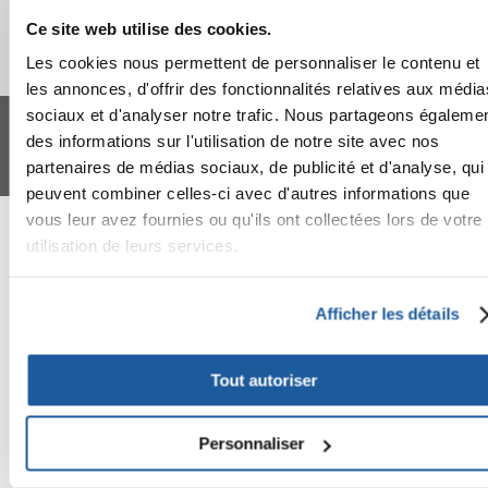
Ce site web utilise des cookies.
Les cookies nous permettent de personnaliser le contenu et
les annonces, d'offrir des fonctionnalités relatives aux média
FERA 24 UG Sede legale: Blankenfelder Dorfstraße 94 15827 Blankenfelde-
sociaux et d'analyser notre trafic. Nous partageons égaleme
Mahlow (Germania) - P.IVA DE317667035
des informations sur l'utilisation de notre site avec nos
*
Tous les prix incluent la TVA / plus l'expédition
partenaires de médias sociaux, de publicité et d'analyse, qui
© 2024-2026 FERA 24 UG.
peuvent combiner celles-ci avec d'autres informations que
FERA INTERNATIONAL:
vous leur avez fournies ou qu'ils ont collectées lors de votre
utilisation de leurs services.
Afficher les détails
Tout autoriser
Personnaliser