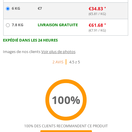
6 KG
€7
€
34.83
(€
5.81
/ KG)
7.8 KG
LIVRAISON GRATUITE
€
61.68
(€
7.91
/ KG)
EXPÉDIÉ DANS LES 24 HEURES
Images de nos clients
Voir plus de photos
2 AVIS
4.5 z 5
100%
100% DES CLIENTS RECOMMANDENT CE PRODUIT