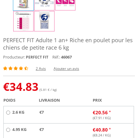
PERFECT FIT Adulte 1 an+ Riche en poulet pour les
chiens de petite race 6 kg
Producteur:
Réf.:
46067
PERFECT FIT
2 Avis
Ajouter un avis
€
34.83
(5.81 € / kg)
POIDS
LIVRAISON
PRIX
2.6 KG
€7
€
20.56
(€
7.91
/ KG)
4.95 KG
€7
€
40.80
(€
8.24
/ KG)