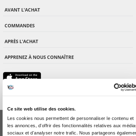
AVANT L'ACHAT
COMMANDES
APRÈS L'ACHAT
APPRENEZ À NOUS CONNAÎTRE
Ce site web utilise des cookies.
FERA 24 UG Sede legale: Blankenfelder Dorfstraße 94 15827 Blankenfelde-
Mahlow (Germania) - P.IVA DE317667035
Les cookies nous permettent de personnaliser le contenu et
*
Tous les prix incluent la TVA / plus l'expédition
les annonces, d'offrir des fonctionnalités relatives aux média
© 2024-2026 FERA 24 UG.
sociaux et d'analyser notre trafic. Nous partageons égaleme