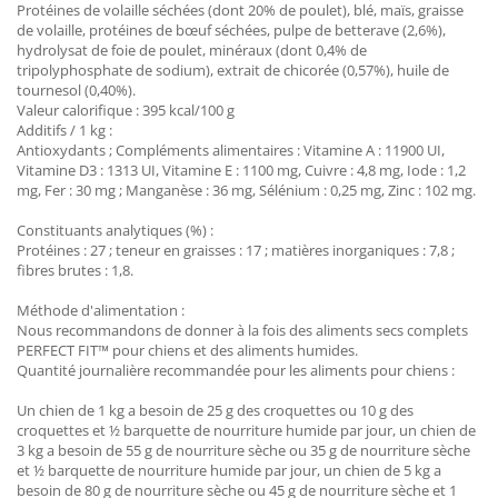
Protéines de volaille séchées (dont 20% de poulet), blé, maïs, graisse
de volaille, protéines de bœuf séchées, pulpe de betterave (2,6%),
hydrolysat de foie de poulet, minéraux (dont 0,4% de
tripolyphosphate de sodium), extrait de chicorée (0,57%), huile de
tournesol (0,40%).
Valeur calorifique : 395 kcal/100 g
Additifs / 1 kg :
Antioxydants ; Compléments alimentaires : Vitamine A : 11900 UI,
Vitamine D3 : 1313 UI, Vitamine E : 1100 mg, Cuivre : 4,8 mg, Iode : 1,2
mg, Fer : 30 mg ; Manganèse : 36 mg, Sélénium : 0,25 mg, Zinc : 102 mg.
Constituants analytiques (%) :
Protéines : 27 ; teneur en graisses : 17 ; matières inorganiques : 7,8 ;
fibres brutes : 1,8.
Méthode d'alimentation :
Nous recommandons de donner à la fois des aliments secs complets
PERFECT FIT™ pour chiens et des aliments humides.
Quantité journalière recommandée pour les aliments pour chiens :
Un chien de 1 kg a besoin de 25 g des croquettes ou 10 g des
croquettes et ½ barquette de nourriture humide par jour, un chien de
3 kg a besoin de 55 g de nourriture sèche ou 35 g de nourriture sèche
et ½ barquette de nourriture humide par jour, un chien de 5 kg a
besoin de 80 g de nourriture sèche ou 45 g de nourriture sèche et 1