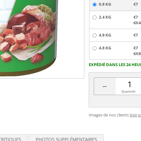
0.8 KG
€7
2.4 KG
€7
6X4
4.8 KG
€7
4.8 KG
€7
6X8
EXPÉDIÉ DANS LES 24 HEU
−
Quantité:
Images de nos clients
Voir 
CRITIQUES
PHOTOS SUPPLÉMENTAIRES