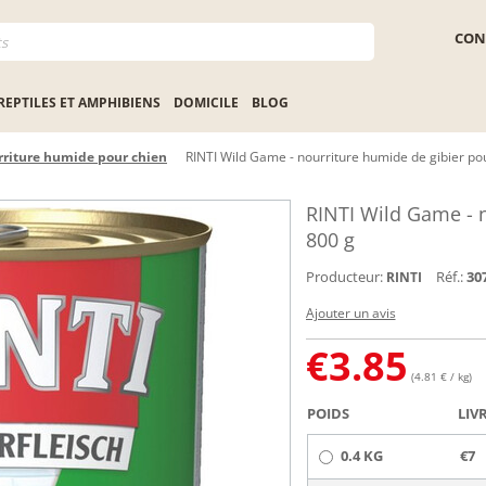
CON
REPTILES ET AMPHIBIENS
DOMICILE
BLOG
riture humide pour chien
RINTI Wild Game - nourriture humide de gibier pou
RINTI Wild Game - n
800 g
Producteur:
Réf.:
30
RINTI
Ajouter un avis
€
3.85
(4.81 € / kg)
POIDS
LIV
0.4 KG
€7