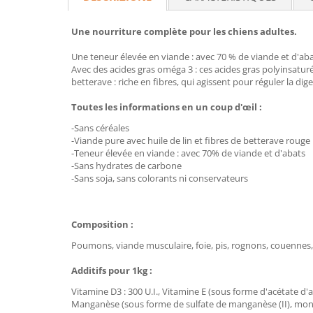
Une nourriture complète pour les chiens adultes.
Une teneur élevée en viande : avec 70 % de viande et d'abat
Avec des acides gras oméga 3 : ces acides gras polyinsaturés
betterave : riche en fibres, qui agissent pour réguler la dige
Toutes les informations en un coup d'œil :
-Sans céréales
-Viande pure avec huile de lin et fibres de betterave rouge
-Teneur élevée en viande : avec 70% de viande et d'abats
-Sans hydrates de carbone
-Sans soja, sans colorants ni conservateurs
Composition :
Poumons, viande musculaire, foie, pis, rognons, couennes, g
Additifs pour 1kg :
Vitamine D3 : 300 U.I., Vitamine E (sous forme d'acétate d'
Manganèse (sous forme de sulfate de manganèse (II), monoh