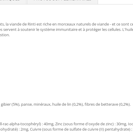
s, la viande de Rinti est riche en morceaux naturels de viande - et ce sont c
 servent à soutenir le système immunitaire et à protéger les cellules. L'huile
stion.
ibier (5%), panse, minéraux, huile de lin (0,2%), fibres de betterave (0,2%).
all-rac-alpha-tocophéryl) : 40mg, Zinc (sous forme d'oxyde de zinc) : 30mg, I
ydraté) : 2mg, Cuivre (sous forme de sulfate de cuivre (II) pentahydrate) :