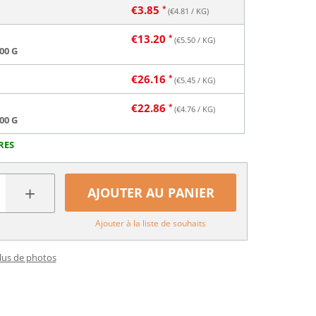
€
3.85
(€
4.81
/ KG)
€
13.20
(€
5.50
/ KG)
00 G
€
26.16
(€
5.45
/ KG)
€
22.86
(€
4.76
/ KG)
00 G
RES
+
AJOUTER AU PANIER
Ajouter à la liste de souhaits
plus de photos