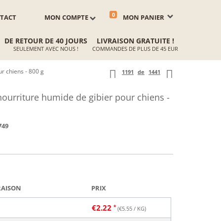
0
TACT
MON COMPTE
MON PANIER
DE RETOUR DE 40 JOURS
LIVRAISON GRATUITE !
SEULEMENT AVEC NOUS !
COMMANDES DE PLUS DE 45 EUR
r chiens - 800 g
1191
de
1441
ourriture humide de gibier pour chiens -
749
RAISON
PRIX
€
2.22
(€
5.55
/ KG)