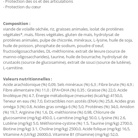
- Protection des os et des articulations
- Protection du cœur
Composition :
viande de volaille séchée, riz, graisses animales, isolat de protéines
végétales*, maïs, fibres végétales, gluten de maïs, hydrolysat de
protéines animales, pulpe de chicorée, minéraux, L-lysine, huile de soja,
huile de poisson, phosphate de sodium, poudre d'oeuf,
fructooligosaccharides, DL-méthionine, extrait de levure (source de
manno-oligosaccharides), taurine, huile de bourrache, hydrolysat de
crustacés (source de glucosamine), extrait de souci (source de lutéine),
L-carnitine.
Valeurs nutritionnelles :
Acide arachidonique (%) 0,09, Sels minéraux (%) 6,3 ; Fibre brute (%) 4,9 ;
Fibre alimentaire (%) 11,0 ; EPA+DHA (%) 0,35 ; Graisse (%) 22,0, Acide
linoléique (%) 4.7, Énergie métabolique (mesurée) (kcal/kg) 4150,0,
Teneur en eau (%) 7,0, Extractibles non azotés (ENA) (%) 25,8, Acides gras
oméga 3 (%) 0.8, Acides gras oméga 6 (%) 5,0, Protéines (%) 34,0, Amidon
(%) 19,7, Arginine (%) 1,6, DL-méthionine (%) 0,98, Chlorure de
glucosamine (mg/kg) 450.0, L-carnitine (mg/kg) 50.0, L-lysine (%) 2.6,
Lutéine (mg/kg) 5.0, Méthionine-cystine (%) 1.5, Taurine (mg/kg) 2700.0,
Biotine (mg/kg) 3.1, Choline (mg/kg) 2500,0, Acide folique (mg/kg) 16,5,
Vitamine A (UI/kg) 26000,0, Vitamine B1 (thiamine) (mg/kg) 52,0,