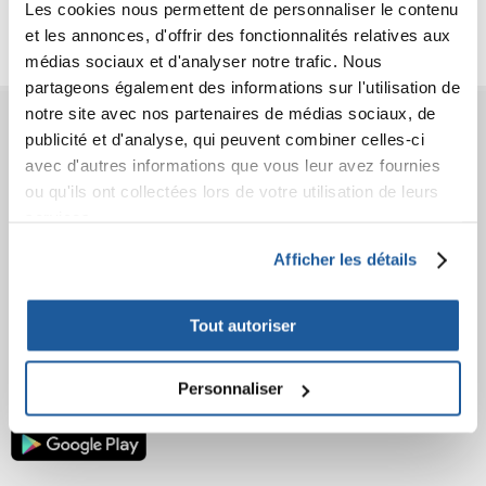
Les cookies nous permettent de personnaliser le contenu
Photos supplémentaires
et les annonces, d'offrir des fonctionnalités relatives aux
médias sociaux et d'analyser notre trafic. Nous
partageons également des informations sur l'utilisation de
notre site avec nos partenaires de médias sociaux, de
AVANT L'ACHAT
publicité et d'analyse, qui peuvent combiner celles-ci
avec d'autres informations que vous leur avez fournies
COMMANDES
ou qu'ils ont collectées lors de votre utilisation de leurs
services.
APRÈS L'ACHAT
Afficher les détails
APPRENEZ À NOUS CONNAÎTRE
Tout autoriser
Personnaliser