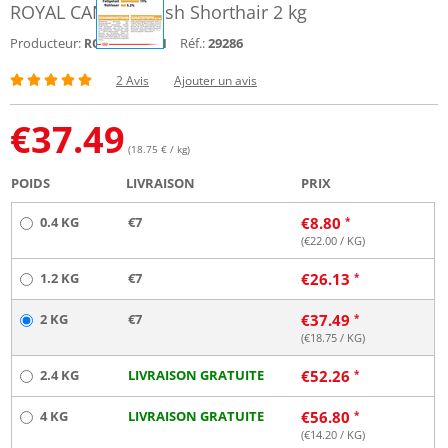
ROYAL CANIN British Shorthair 2 kg
Producteur:
Réf.:
29286
ROYAL CANIN
2 Avis
Ajouter un avis
€
37.49
(18.75 € / kg)
POIDS
LIVRAISON
PRIX
0.4 KG
€7
€
8.80
(€
22.00
/ KG)
1.2 KG
€7
€
26.13
2 KG
€7
€
37.49
(€
18.75
/ KG)
2.4 KG
LIVRAISON GRATUITE
€
52.26
4 KG
LIVRAISON GRATUITE
€
56.80
(€
14.20
/ KG)