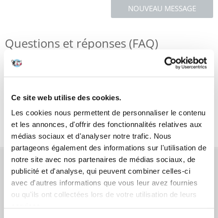
NOUVEAU MESSAGE
Questions et réponses (FAQ)
Caractéristiques
Ce site web utilise des cookies.
Critiques
Les cookies nous permettent de personnaliser le contenu
Photos supplémentaires
et les annonces, d'offrir des fonctionnalités relatives aux
médias sociaux et d'analyser notre trafic. Nous
partageons également des informations sur l'utilisation de
notre site avec nos partenaires de médias sociaux, de
AVANT L'ACHAT
publicité et d'analyse, qui peuvent combiner celles-ci
avec d'autres informations que vous leur avez fournies
COMMANDES
ou qu'ils ont collectées lors de votre utilisation de leurs
services.