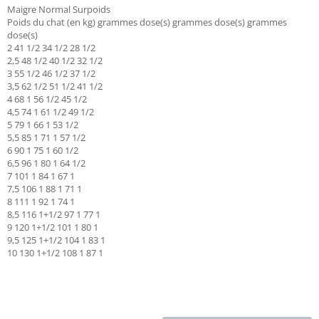
Maigre Normal Surpoids
Poids du chat (en kg) grammes dose(s) grammes dose(s) grammes
dose(s)
2 41 1/2 34 1/2 28 1/2
2,5 48 1/2 40 1/2 32 1/2
3 55 1/2 46 1/2 37 1/2
3,5 62 1/2 51 1/2 41 1/2
4 68 1 56 1/2 45 1/2
4,5 74 1 61 1/2 49 1/2
5 79 1 66 1 53 1/2
5,5 85 1 71 1 57 1/2
6 90 1 75 1 60 1/2
6,5 96 1 80 1 64 1/2
7 101 1 84 1 67 1
7,5 106 1 88 1 71 1
8 111 1 92 1 74 1
8,5 116 1+1/2 97 1 77 1
9 120 1+1/2 101 1 80 1
9,5 125 1+1/2 104 1 83 1
10 130 1+1/2 108 1 87 1