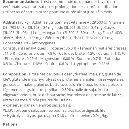
Recommandations
: Il est recommandé de demander l'avis d'un
vétérinaire avant utilisation et prolongation de la durée d'utilisation.
Utilisez au départ Calm sec pour une durée allant jusqu'à 6 mois.
Additifs
(au kg) : Additifs nutritionnels : Vitamine A : 29 500 UI, Vitamine
D3 : 795 UI, Fer(3b103) : 34 mg, Iode (3b201, 3b202) : 3,4 mg, Cuivre
(3b405, 3b406) : 11 mg, Manganèse (3b502, 3b504) : 45 mg, Zinc (3b603,
3b605, 3b606) : 127 mg, Sélénium (3b801, 3b811, 3b812) : 0,07 mg –
Conservateurs – Antioxygènes.
Constituants analytiques : Protéine : 36,0 % - Teneur en matières grasses
: 11,0 % - Cendres brutes : 7,8 % - Cellulose brute : 4,2% - Calcium : 1,15 %
- Phosphore : 0,95 % - Magnésium : 0,08 % - Sodium : 0,7 % - Potassium :
0,8 % - Chlorure : 1,18% - Soufre : 0,6 % - L-tryptophane : 0,38 %
Composition
: Protéines de volaille déshydratées, maïs, riz, gluten de
blé*, glutende maïs, hydrolysat de protéines animales, fibres végétales,
graisses animales, pulpe de betterave, sels minéraux, huile de poisson,
téguments et graines de psyllium (0,50%), huile de soja, fructo-
oligosaccharides, huile de bourrache, hydrolysat de protéine de lait**,
extrait de rose d’Inde (source de lutéine).
À conserver dans un endroit sec et frais.​
*L.I.P. : protéine sélectionnée pour sa très haute digestibilité.
**Hydrolysat trypsique d'apha-S1.0 caséine bovine : 0,94g/kg.
Rations