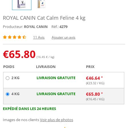
ROYAL CANIN Cat Calm Feline 4 kg
Producteur:
Réf.:
4279
ROYAL CANIN
11 Avis
Ajouter un avis
€
65.80
(16.45 € / kg)
POIDS
LIVRAISON
PRIX
2 KG
LIVRAISON GRATUITE
€
46.64
(€
23.32
/ KG)
4 KG
LIVRAISON GRATUITE
€
65.80
(€
16.45
/ KG)
EXPÉDIÉ DANS LES 24 HEURES
Images de nos clients
Voir plus de photos