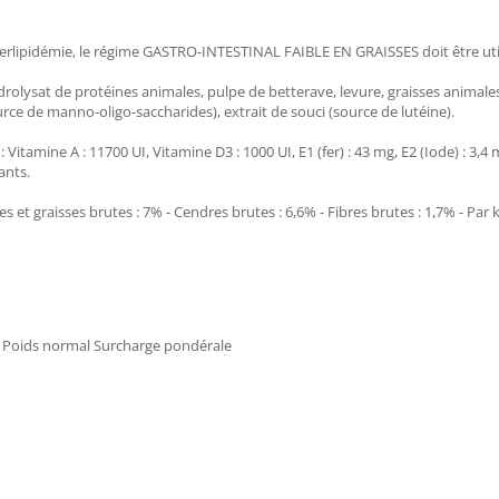
hyperlipidémie, le régime GASTRO-INTESTINAL FAIBLE EN GRAISSES doit être uti
drolysat de protéines animales, pulpe de betterave, levure, graisses animale
urce de manno-oligo-saccharides), extrait de souci (source de lutéine).
amine A : 11700 UI, Vitamine D3 : 1000 UI, E1 (fer) : 43 mg, E2 (Iode) : 3,4 mg
ants.
 graisses brutes : 7% - Cendres brutes : 6,6% - Fibres brutes : 1,7% - Par kg 
le Poids normal Surcharge pondérale