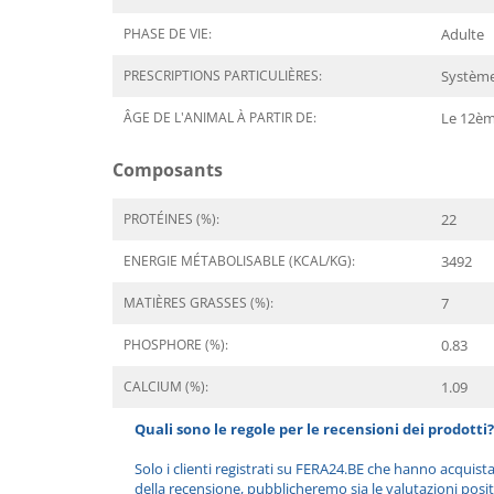
PHASE DE VIE:
Adulte
PRESCRIPTIONS PARTICULIÈRES:
Système 
ÂGE DE L'ANIMAL À PARTIR DE:
Le 12èm
Composants
PROTÉINES (%):
22
ENERGIE MÉTABOLISABLE (KCAL/KG):
3492
MATIÈRES GRASSES (%):
7
PHOSPHORE (%):
0.83
CALCIUM (%):
1.09
Quali sono le regole per le recensioni dei prodotti?
Solo i clienti registrati su FERA24.BE che hanno acquist
della recensione, pubblicheremo sia le valutazioni posit