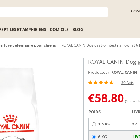
CON
REPTILES ET AMPHIBIENS
DOMICILE
BLOG
riture vétérinaire pour chiens
ROYAL CANIN Dog gastro intestinal low fat 6 
ROYAL CANIN Dog gas
Producteur:
ROYAL CANIN
39 Avis
€
58.80
(9.80 € / k
POIDS
LIV
1.5 KG
€7
6 KG
LIV