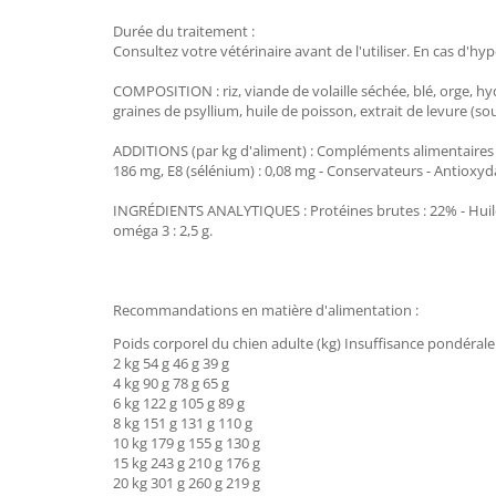
Durée du traitement :
Consultez votre vétérinaire avant de l'utiliser. En cas d'
COMPOSITION : riz, viande de volaille séchée, blé, orge, hy
graines de psyllium, huile de poisson, extrait de levure (so
ADDITIONS (par kg d'aliment) : Compléments alimentaires : Vit
186 mg, E8 (sélénium) : 0,08 mg - Conservateurs - Antioxyd
INGRÉDIENTS ANALYTIQUES : Protéines brutes : 22% - Huiles et
oméga 3 : 2,5 g.
Recommandations en matière d'alimentation :
Poids corporel du chien adulte (kg) Insuffisance pondéra
2 kg 54 g 46 g 39 g
4 kg 90 g 78 g 65 g
6 kg 122 g 105 g 89 g
8 kg 151 g 131 g 110 g
10 kg 179 g 155 g 130 g
15 kg 243 g 210 g 176 g
20 kg 301 g 260 g 219 g