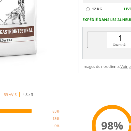
12 KG
LIV
EXPÉDIÉ DANS LES 24 HEU
−
Quantité:
Images de nos clients
Voir 
39 AVIS
4.8 z 5
85%
13%
98%
0%