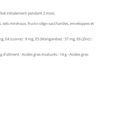
lisé initialement pendant 2 mois.
s, sels minéraux, fructo-oligo-saccharides, enveloppes et
, E4 (cuivre) : 9 mg, E5 (Manganèse) : 57 mg, E6 (Zinc) :
d'aliment : Acides gras insaturés : 14 g - Acides gras