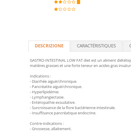
DESCRIZIONE
CARACTÉRISTIQUES
GASTRO-INTESTINAL LOW FAT diet est un aliment diététique 
matières grasses et une forte teneur en acides gras insatur
Indications :
- Diarrhée aiguë/chronique.
- Pancréatite aiguë/chronique.
- Hyperlipidémie.
- Lymphangiectasie.
- Entéropathie exsudative.
- Surcroissance de la flore bactérienne intestinale.
- Insuffisance pancréatique endocrine.
Contre-indications :
- Grossesse, allaitement.