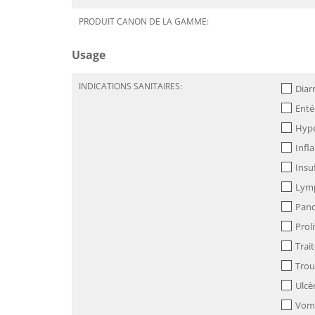
PRODUIT CANON DE LA GAMME:
Usage
INDICATIONS SANITAIRES:
Diar
Enté
Hype
Infl
Insu
Lymp
Panc
Prol
Trai
Trou
Ulcè
Vom