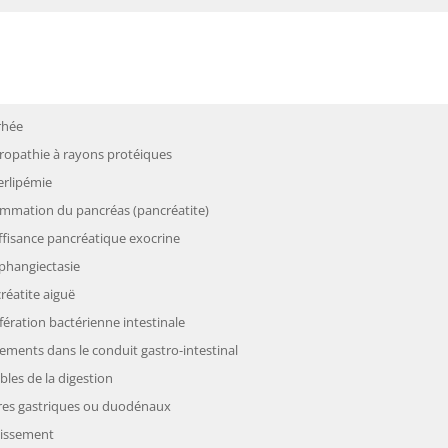
rhée
ropathie à rayons protéiques
rlipémie
ammation du pancréas (pancréatite)
ffisance pancréatique exocrine
hangiectasie
réatite aiguë
ifération bactérienne intestinale
tements dans le conduit gastro-intestinal
bles de la digestion
res gastriques ou duodénaux
issement