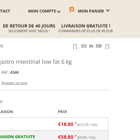
0
TACT
MON COMPTE
MON PANIER
DE RETOUR DE 40 JOURS
LIVRAISON GRATUITE !
SEULEMENT AVEC NOUS !
COMMANDES DE PLUS DE 45 EUR
kg
312
de
539
tro intestinal low fat 6 kg
Réf.:
4346
Ajouter un avis
g)
RAISON
PRIX
€
18.80
(€
12.53
/ KG)
RAISON GRATUITE
€
58.80
(€
9.80
/ KG)