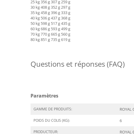
25 kg 356 g 307 g 259 g
30 kg 408 g 352 g 297 g
35 kg 458 g 396 g 333 g
40 kg 506 g 437 g 368 g
50 kg 598 g 517 g 435 g
60 kg 686 g 593 g 499 g
70 kg 770 g 665 g 560 g
80 kg 851 g 735 g 619 g
Questions et réponses (FAQ)
Paramètres
GAMME DE PRODUITS:
ROYAL C
POIDS DU COLIS (KG):
6
PRODUCTEUR:
ROYAL 