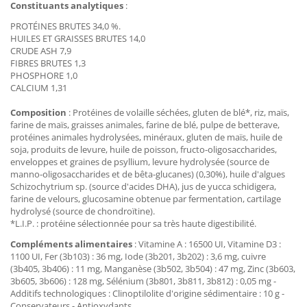
Constituants analytiques
:
PROTÉINES BRUTES 34,0 %.
HUILES ET GRAISSES BRUTES 14,0
CRUDE ASH 7,9
FIBRES BRUTES 1,3
PHOSPHORE 1,0
CALCIUM 1,31
Composition
: Protéines de volaille séchées, gluten de blé*, riz, maïs,
farine de maïs, graisses animales, farine de blé, pulpe de betterave,
protéines animales hydrolysées, minéraux, gluten de maïs, huile de
soja, produits de levure, huile de poisson, fructo-oligosaccharides,
enveloppes et graines de psyllium, levure hydrolysée (source de
manno-oligosaccharides et de bêta-glucanes) (0,30%), huile d'algues
Schizochytrium sp. (source d'acides DHA), jus de yucca schidigera,
farine de velours, glucosamine obtenue par fermentation, cartilage
hydrolysé (source de chondroïtine).
*L.I.P. : protéine sélectionnée pour sa très haute digestibilité.
Compléments alimentaires
: Vitamine A : 16500 UI, Vitamine D3 :
1100 UI, Fer (3b103) : 36 mg, Iode (3b201, 3b202) : 3,6 mg, cuivre
(3b405, 3b406) : 11 mg, Manganèse (3b502, 3b504) : 47 mg, Zinc (3b603,
3b605, 3b606) : 128 mg, Sélénium (3b801, 3b811, 3b812) : 0,05 mg -
Additifs technologiques : Clinoptilolite d'origine sédimentaire : 10 g -
Conservateurs - Antioxydants.