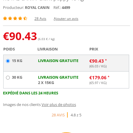
Producteur:
Réf.:
4499
ROYAL CANIN
28 Avis
Ajouter un avis
€
90.43
(6.03 € / kg)
POIDS
LIVRAISON
PRIX
15 KG
LIVRAISON GRATUITE
€
90.43
(€
6.03
/ KG)
30 KG
LIVRAISON GRATUITE
€
179.06
2 X 15KG
(€
5.97
/ KG)
EXPÉDIÉ DANS LES 24 HEURES
Images de nos clients
Voir plus de photos
28 AVIS
4.8 z 5