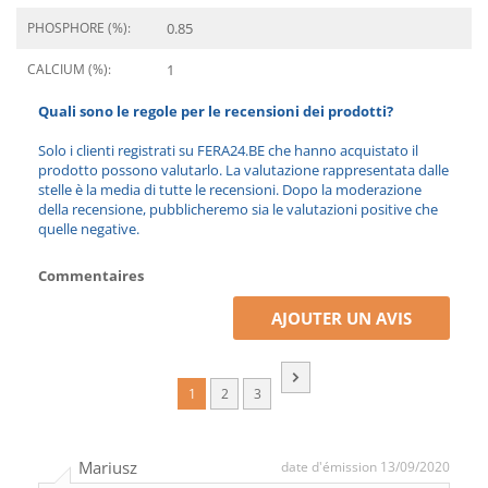
PHOSPHORE (%):
0.85
CALCIUM (%):
1
Quali sono le regole per le recensioni dei prodotti?
Solo i clienti registrati su FERA24.BE che hanno acquistato il
prodotto possono valutarlo. La valutazione rappresentata dalle
stelle è la media di tutte le recensioni. Dopo la moderazione
della recensione, pubblicheremo sia le valutazioni positive che
quelle negative.
Commentaires
AJOUTER UN AVIS
1
2
3
Mariusz
date d'émission 13/09/2020