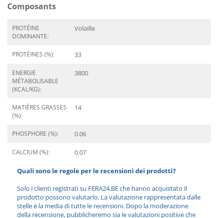
Composants
PROTÉINE
Volaille
DOMINANTE:
PROTÉINES (%):
33
ENERGIE
3800
MÉTABOLISABLE
(KCAL/KG):
MATIÈRES GRASSES
14
(%):
PHOSPHORE (%):
0.06
CALCIUM (%):
0.07
Quali sono le regole per le recensioni dei prodotti?
Solo i clienti registrati su FERA24.BE che hanno acquistato il
prodotto possono valutarlo. La valutazione rappresentata dalle
stelle è la media di tutte le recensioni. Dopo la moderazione
della recensione, pubblicheremo sia le valutazioni positive che