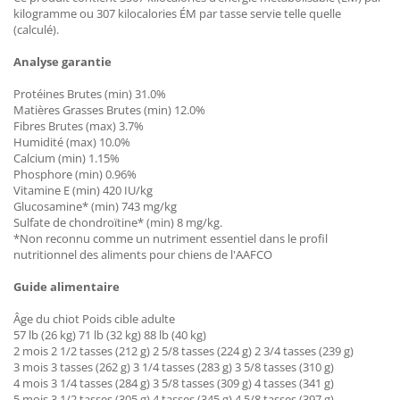
kilogramme ou 307 kilocalories ÉM par tasse servie telle quelle
(calculé).
Analyse garantie
Protéines Brutes (min) 31.0%
Matières Grasses Brutes (min) 12.0%
Fibres Brutes (max) 3.7%
Humidité (max) 10.0%
Calcium (min) 1.15%
Phosphore (min) 0.96%
Vitamine E (min) 420 IU/kg
Glucosamine* (min) 743 mg/kg
Sulfate de chondroïtine* (min) 8 mg/kg.
*Non reconnu comme un nutriment essentiel dans le profil
nutritionnel des aliments pour chiens de l'AAFCO
Guide alimentaire
Âge du chiot Poids cible adulte
57 lb (26 kg) 71 lb (32 kg) 88 lb (40 kg)
2 mois 2 1/2 tasses (212 g) 2 5/8 tasses (224 g) 2 3/4 tasses (239 g)
3 mois 3 tasses (262 g) 3 1/4 tasses (283 g) 3 5/8 tasses (310 g)
4 mois 3 1/4 tasses (284 g) 3 5/8 tasses (309 g) 4 tasses (341 g)
5 mois 3 1/2 tasses (305 g) 4 tasses (345 g) 4 5/8 tasses (397 g)