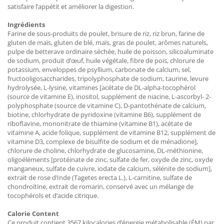
satisfaire l’appétit et améliorer la digestion.
Ingrédients
Farine de sous-produits de poulet, brisure de riz, riz brun, farine de
gluten de maïs, gluten de blé, maïs, gras de poulet, arômes naturels,
pulpe de betterave ordinaire séchée, huile de poisson, silicoaluminate
de sodium, produit d’œuf, huile végétale, fibre de pois, chlorure de
potassium, enveloppes de psyllium, carbonate de calcium, sel,
fructooligosaccharides, tripolyphosphate de sodium, taurine, levure
hydrolysée, L-lysine, vitamines [acétate de DL-alpha-tocophérol
(source de vitamine E), inositol, supplément de niacine, L-ascorbyl- 2-
polyphosphate (source de vitamine C), D-pantothénate de calcium,
biotine, chlorhydrate de pyridoxine (vitamine B6), supplément de
riboflavine, mononitrate de thiamine (vitamine B1), acétate de
vitamine A, acide folique, supplément de vitamine B12, supplément de
vitamine D3, complexe de bisulfite de sodium et de ménadione],
chlorure de choline, chlorhydrate de glucosamine, DL-méthionine,
oligoéléments [protéinate de zinc, sulfate de fer, oxyde de zinc, oxyde
manganeux, sulfate de cuivre, iodate de calcium, sélénite de sodium],
extrait de rose d’Inde (Tagetes erecta L.), L-carnitine, sulfate de
chondroïtine, extrait de romarin, conservé avec un mélange de
tocophérols et d’acide citrique.
Calorie Content
Ce produit contient 3567 kilocalories d’énergie métabolisable (ÉM) par