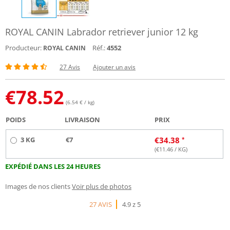
ROYAL CANIN Labrador retriever junior 12 kg
Producteur:
Réf.:
4552
ROYAL CANIN
27 Avis
Ajouter un avis
€
78.52
(6.54 € / kg)
POIDS
LIVRAISON
PRIX
3 KG
€7
€
34.38
(€
11.46
/ KG)
EXPÉDIÉ DANS LES 24 HEURES
Images de nos clients
Voir plus de photos
27 AVIS
4.9 z 5