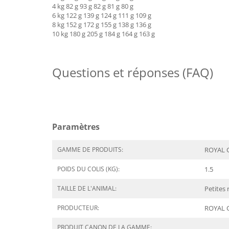
4 kg 82 g 93 g 82 g 81 g 80 g
6 kg 122 g 139 g 124 g 111 g 109 g
8 kg 152 g 172 g 155 g 138 g 136 g
10 kg 180 g 205 g 184 g 164 g 163 g
Questions et réponses (FAQ)
Paramètres
GAMME DE PRODUITS:
ROYAL C
POIDS DU COLIS (KG):
1.5
TAILLE DE L'ANIMAL:
Petites 
PRODUCTEUR:
ROYAL 
PRODUIT CANON DE LA GAMME: