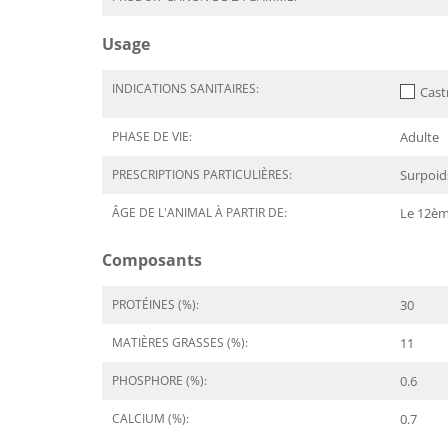
Usage
INDICATIONS SANITAIRES:
Cast
PHASE DE VIE:
Adulte
PRESCRIPTIONS PARTICULIÈRES:
Surpoids
ÂGE DE L'ANIMAL À PARTIR DE:
Le 12èm
Composants
PROTÉINES (%):
30
MATIÈRES GRASSES (%):
11
PHOSPHORE (%):
0.6
CALCIUM (%):
0.7