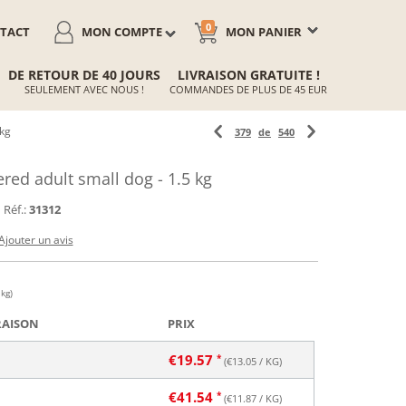
0
TACT
MON COMPTE
MON PANIER
DE RETOUR DE 40 JOURS
LIVRAISON GRATUITE !
SEULEMENT AVEC NOUS !
COMMANDES DE PLUS DE 45 EUR
 kg
379
de
540
ed adult small dog - 1.5 kg
Réf.:
31312
Ajouter un avis
 kg)
RAISON
PRIX
€
19.57
(€
13.05
/ KG)
€
41.54
(€
11.87
/ KG)