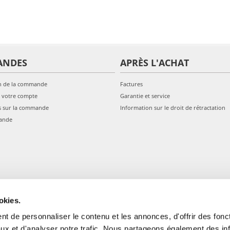
ANDES
APRÈS L'ACHAT
n de la commande
Factures
 votre compte
Garantie et service
s sur la commande
Information sur le droit de rétractation
ande
okies.
t de personnaliser le contenu et les annonces, d'offrir des fonct
ux et d'analyser notre trafic. Nous partageons également des in