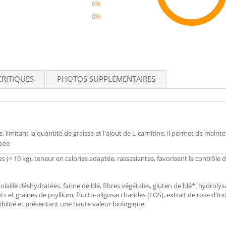
0%
0%
Recom
CRITIQUES
PHOTOS SUPPLÉMENTAIRES
 limitant la quantité de graisse et l'ajout de L-carnitine, il permet de maint
rbée
es (< 10 kg), teneur en calories adaptée, rassasiantes, favorisent le contrôle 
laille déshydratées, farine de blé, fibres végétales, gluten de blé*, hydroly
s et graines de psyllium, fructo-oligosaccharides (FOS), extrait de rose d'Ind
tibilité et présentant une haute valeur biologique.