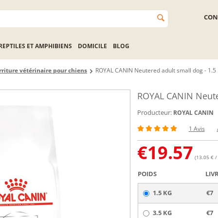
CON
REPTILES ET AMPHIBIENS
DOMICILE
BLOG
riture vétérinaire pour chiens
ROYAL CANIN Neutered adult small dog - 1.5
ROYAL CANIN Neuter
Producteur:
ROYAL CANIN
1 Avis
€
19.57
(13.05 € /
POIDS
LIV
1.5 KG
€7
3.5 KG
€7