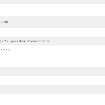
ration
 et/ou après stérilisation/castration
e mois