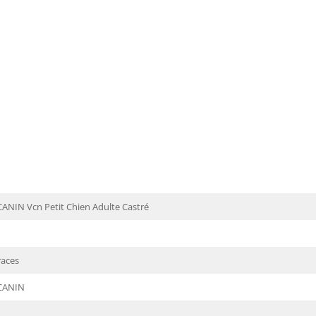
ANIN Vcn Petit Chien Adulte Castré
races
CANIN