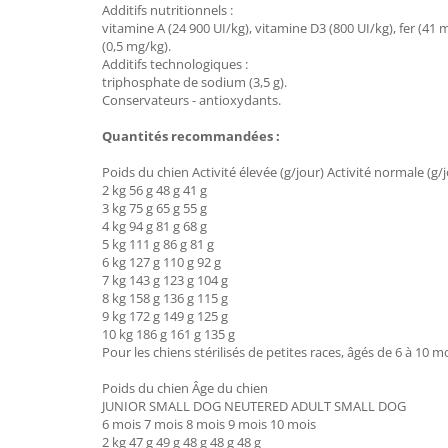
Additifs nutritionnels :
vitamine A (24 900 UI/kg), vitamine D3 (800 UI/kg), fer (41
(0,5 mg/kg).
Additifs technologiques :
triphosphate de sodium (3,5 g).
Conservateurs - antioxydants.
Quantités recommandées :
Poids du chien Activité élevée (g/jour) Activité normale (g/jo
2 kg 56 g 48 g 41 g
3 kg 75 g 65 g 55 g
4 kg 94 g 81 g 68 g
5 kg 111 g 86 g 81 g
6 kg 127 g 110 g 92 g
7 kg 143 g 123 g 104 g
8 kg 158 g 136 g 115 g
9 kg 172 g 149 g 125 g
10 kg 186 g 161 g 135 g
Pour les chiens stérilisés de petites races, âgés de 6 à 10 mo
Poids du chien Âge du chien
JUNIOR SMALL DOG NEUTERED ADULT SMALL DOG
6 mois 7 mois 8 mois 9 mois 10 mois
2 kg 47 g 49 g 48 g 48 g 48 g