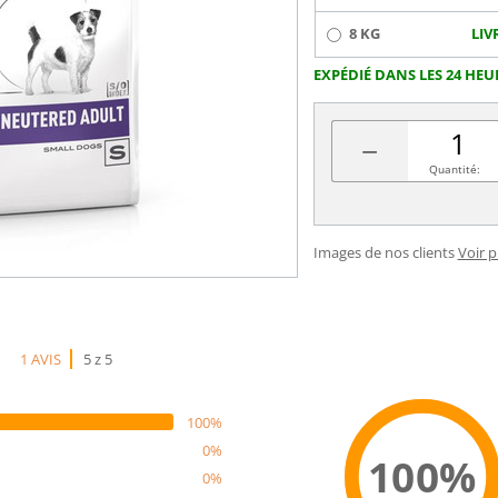
8 KG
LIV
EXPÉDIÉ DANS LES 24 HEU
−
Quantité:
Images de nos clients
Voir 
1 AVIS
5 z 5
100%
0%
100%
0%