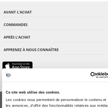
AVANT L'ACHAT
COMMANDES
APRÈS L'ACHAT
APPRENEZ À NOUS CONNAÎTRE
Ce site web utilise des cookies.
FERA 24 UG Sede legale: Blankenfelder Dorfstraße 94 15827 Blankenfelde-
Mahlow (Germania) - P.IVA DE317667035
Les cookies nous permettent de personnaliser le contenu et
*
Tous les prix incluent la TVA / plus l'expédition
les annonces, d'offrir des fonctionnalités relatives aux média