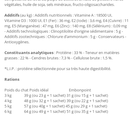
végétales, huile de soja, sels minéraux, fructo-oligosaccharides.
Additifs
(au kg) : Additifs nutritionnels : Vitamine A : 18500 UI,
Vitamine D3 : 1000 UI, E1 (Fer) : 36 mg, E2 (Iode) : 3,6 mg, E4 (Cuivre) : 11
mg, E5 (Manganèse) : 47 mg, E6 (Zinc) : 140 mg, E8 (Sélénium) : 0,09 mg
- Additifs technologiques : Clinoptilolite d’origine sédimentaire : 5 g -
Additifs zootechniques : Chlorure d’ammonium : 5 g - Conservateurs -
Antioxygènes.
Constituants
analytiques
: Protéine : 33 % - Teneur en matières
grasses : 22 % - Cendres brutes : 7,3 % - Cellulose brute : 1,5 %.
*L.I.P. : protéine sélectionnée pour sa très haute digestibilité.
Rations
Poids du chat Poids idéal Embonpoint
3 kg 39 g (ou 23 g + 1 sachet) 31 g (ou 15 g + 1 sachet)
4 kg 48 g (ou 32 g + 1 sachet) 39 g (ou 22 g + 1 sachet)
5 kg 57 g (ou 40g + 1 sachet) 45 g (ou 29 g + 1 sachet)
6 kg 64 g (ou 49 g + 1 sachet) 51 g (ou 35 g + 1 sachet)