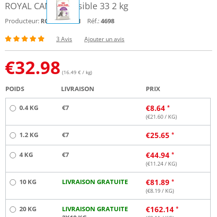
ROYAL CANIN Sensible 33 2 kg
Producteur:
Réf.:
4698
ROYAL CANIN
3 Avis
Ajouter un avis
€
32.98
(16.49 € / kg)
POIDS
LIVRAISON
PRIX
0.4 KG
€7
€
8.64
(€
21.60
/ KG)
1.2 KG
€7
€
25.65
4 KG
€7
€
44.94
(€
11.24
/ KG)
10 KG
LIVRAISON GRATUITE
€
81.89
(€
8.19
/ KG)
20 KG
LIVRAISON GRATUITE
€
162.14