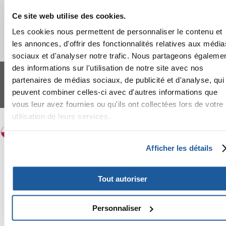
Ce site web utilise des cookies.
Les cookies nous permettent de personnaliser le contenu et
les annonces, d'offrir des fonctionnalités relatives aux média
sociaux et d'analyser notre trafic. Nous partageons égaleme
FERA 24 UG Sede legale: Blankenfelder Dorfstraße 94 15827 Blankenfelde-
des informations sur l'utilisation de notre site avec nos
Mahlow (Germania) - P.IVA DE317667035
partenaires de médias sociaux, de publicité et d'analyse, qui
*
Tous les prix incluent la TVA / plus l'expédition
peuvent combiner celles-ci avec d'autres informations que
© 2024-2026 FERA 24 UG.
vous leur avez fournies ou qu'ils ont collectées lors de votre
FERA INTERNATIONAL:
utilisation de leurs services.
Afficher les détails
Tout autoriser
Personnaliser