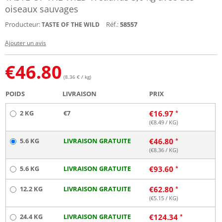
oiseaux sauvages
Producteur:
Réf.:
58557
TASTE OF THE WILD
Ajouter un avis
€
46.80
(8.36 € / kg)
POIDS
LIVRAISON
PRIX
2 KG
€7
€
16.97
(€
8.49
/ KG)
5.6 KG
LIVRAISON GRATUITE
€
46.80
(€
8.36
/ KG)
5.6 KG
LIVRAISON GRATUITE
€
93.60
12.2 KG
LIVRAISON GRATUITE
€
62.80
(€
5.15
/ KG)
24.4 KG
LIVRAISON GRATUITE
€
124.34