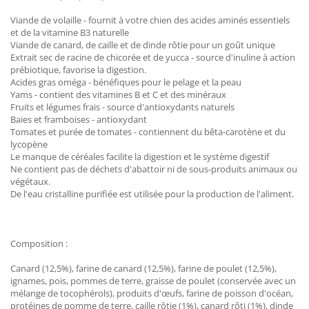
Viande de volaille - fournit à votre chien des acides aminés essentiels
et de la vitamine B3 naturelle
Viande de canard, de caille et de dinde rôtie pour un goût unique
Extrait sec de racine de chicorée et de yucca - source d'inuline à action
prébiotique, favorise la digestion.
Acides gras oméga - bénéfiques pour le pelage et la peau
Yams - contient des vitamines B et C et des minéraux
Fruits et légumes frais - source d'antioxydants naturels
Baies et framboises - antioxydant
Tomates et purée de tomates - contiennent du bêta-carotène et du
lycopène
Le manque de céréales facilite la digestion et le système digestif
Ne contient pas de déchets d'abattoir ni de sous-produits animaux ou
végétaux.
De l'eau cristalline purifiée est utilisée pour la production de l'aliment.
Composition :
Canard (12,5%), farine de canard (12,5%), farine de poulet (12,5%),
ignames, pois, pommes de terre, graisse de poulet (conservée avec un
mélange de tocophérols), produits d'œufs, farine de poisson d'océan,
protéines de pomme de terre, caille rôtie (1%), canard rôti (1%), dinde