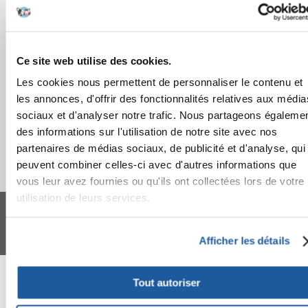
COMMANDES
APRÈS L'ACHAT
Ce site web utilise des cookies.
APPRENEZ À NOUS CONNAÎTRE
Les cookies nous permettent de personnaliser le contenu et
les annonces, d'offrir des fonctionnalités relatives aux média
sociaux et d'analyser notre trafic. Nous partageons égaleme
des informations sur l'utilisation de notre site avec nos
partenaires de médias sociaux, de publicité et d'analyse, qui
peuvent combiner celles-ci avec d'autres informations que
vous leur avez fournies ou qu'ils ont collectées lors de votre
utilisation de leurs services.
FERA 24 UG Sede legale: Blankenfelder Dorfstraße 94 15827 Blankenfelde-
Mahlow (Germania) - P.IVA DE317667035
*
Tous les prix incluent la TVA / plus l'expédition
Afficher les détails
© 2024-2026 FERA 24 UG.
FERA INTERNATIONAL:
Tout autoriser